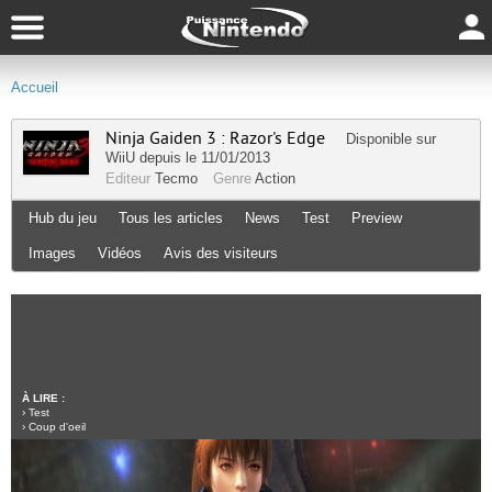
Accueil
Ninja Gaiden 3 : Razor's Edge
Disponible sur
WiiU
depuis le 11/01/2013
Editeur
Tecmo
Genre
Action
Hub du jeu
Tous les articles
News
Test
Preview
Images
Vidéos
Avis des visiteurs
À LIRE :
›
Test
›
Coup d'oeil