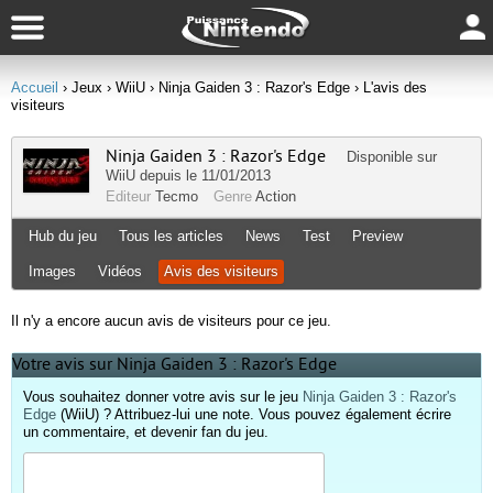
Accueil
› Jeux
› WiiU
› Ninja Gaiden 3 : Razor's Edge
› L'avis des
visiteurs
Ninja Gaiden 3 : Razor's Edge
Disponible sur
WiiU
depuis le 11/01/2013
Editeur
Tecmo
Genre
Action
Hub du jeu
Tous les articles
News
Test
Preview
Images
Vidéos
Avis des visiteurs
Il n'y a encore aucun avis de visiteurs pour ce jeu.
Votre avis sur Ninja Gaiden 3 : Razor's Edge
Vous souhaitez donner votre avis sur le jeu
Ninja Gaiden 3 : Razor's
Edge
(WiiU) ? Attribuez-lui une note. Vous pouvez également écrire
un commentaire, et devenir fan du jeu.