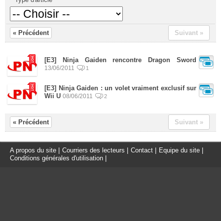
« Précédent
Suivant »
[E3] Ninja Gaiden rencontre Dragon Sword
13/06/2011
1
[E3] Ninja Gaiden : un volet vraiment exclusif sur
Wii U
08/06/2011
2
« Précédent
Suivant »
A propos du site
|
Courriers des lecteurs
|
Contact
|
Equipe du site
|
Conditions générales d'utilisation
|