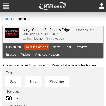
Accueil
› Recherche
Ninja Gaiden 3 : Razor's Edge
Disponible sur
WiiU
depuis le 11/01/2013
Editeur
Tecmo
Genre
Action
Hub du jeu
Tous les articles
News
Test
Preview
Images
Vidéos
Avis des visiteurs
Articles pour le jeu Ninja Gaiden 3 : Razor's Edge
52 articles trouvés
Trier
Date
Titre
Populaire
Par page
Type d'article