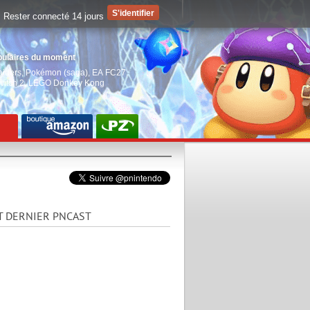
Rester connecté 14 jours
pulaires du moment
aiders
,
Pokémon (saga)
,
EA FC27
,
witch 2
,
LEGO Donkey Kong
T DERNIER PNCAST