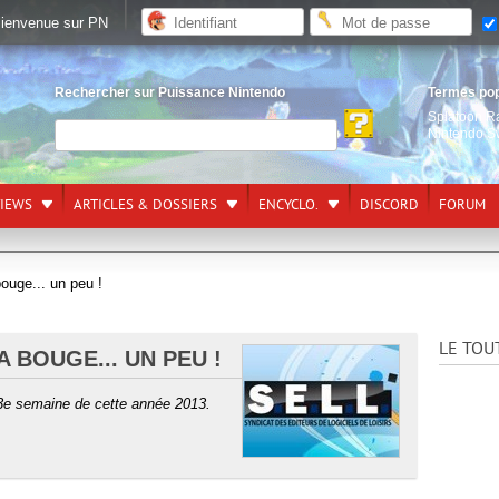
ienvenue sur PN
Rechercher sur Puissance Nintendo
Termes po
Splatoon R
Nintendo S
VIEWS
ARTICLES & DOSSIERS
ENCYCLO.
DISCORD
FORUM
ouge... un peu !
LE TOU
A BOUGE... UN PEU !
 3e semaine de cette année 2013.