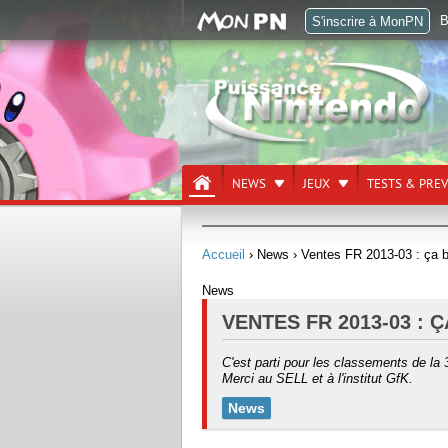
B
S'inscrire à MonPN
NEWS
JEUX
TESTS & PRE
Accueil
› News
› Ventes FR 2013-03 : ça b
News
VENTES FR 2013-03 : Ç
C'est parti pour les classements de la
Merci au SELL et à l'institut GfK.
News