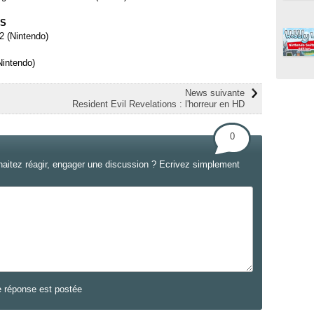
DS
2 (Nintendo)
Nintendo)
News suivante
Resident Evil Revelations : l'horreur en HD
0
haitez réagir, engager une discussion ? Ecrivez simplement
e réponse est postée