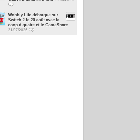
Wobbly Life débarque sur
Switch 2 le 20 août avec la
coop à quatre et le GameShare
31/07/2026