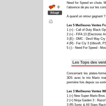
Need for Speed en chute. Ma
0
l’absence de jeu sur les con
Réagir
A quand un retour gagnant ?
Les 5 Meilleures Ventes F
1 (=) - Call of Duty Black Op
2 (=) - FIFA 13 (Electronic A
3 (E) - DMC : Devil May Cr
4 (R) - Far Cry 3 (Ubisoft, P
5 (-) - Need For Speed - Mos
Les Tops des ven
Concernant les plates-form
3DS avec le trio Mario ma
première fois depuis sa sort
Les 3 Meilleures Ventes WI
1 (=) New Super Mario Bros.
2 (+) Ninja Gaiden 3 : Razo
3 (R) Sonic & All Stars Rac