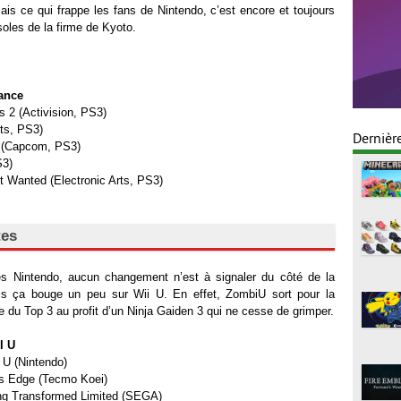
is ce qui frappe les fans de Nintendo, c’est encore et toujours
soles de la firme de Kyoto.
rance
s 2 (Activision, PS3)
rts, PS3)
Dernièr
y (Capcom, PS3)
S3)
t Wanted (Electronic Arts, PS3)
tes
es Nintendo, aucun changement n’est à signaler du côté de la
is ça bouge un peu sur Wii U. En effet, ZombiU sort pour la
ie du Top 3 au profit d’un Ninja Gaiden 3 qui ne cesse de grimper.
I U
 U (Nintendo)
r's Edge (Tecmo Koei)
ing Transformed Limited (SEGA)