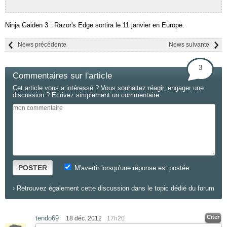
Ninja Gaiden 3 : Razor's Edge sortira le 11 janvier en Europe.
News précédente
News suivante
3
Commentaires sur l'article
Cet article vous a intéressé ? Vous souhaitez réagir, engager une
discussion ? Ecrivez simplement un commentaire.
POSTER
M'avertir lorsqu'une réponse est postée
›
Retrouvez également cette discussion dans le topic dédié du forum
Citer
tendo69
18 déc. 2012
17h20