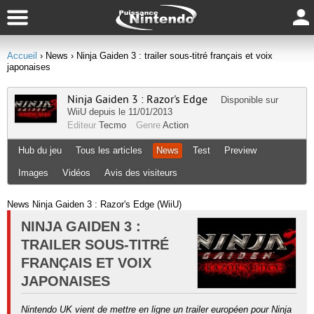
Accueil
› News
› Ninja Gaiden 3 : trailer sous-titré français et voix
japonaises
Ninja Gaiden 3 : Razor's Edge
Disponible sur
WiiU
depuis le 11/01/2013
Editeur
Tecmo
Genre
Action
Hub du jeu
Tous les articles
News
Test
Preview
Images
Vidéos
Avis des visiteurs
News Ninja Gaiden 3 : Razor's Edge (WiiU)
NINJA GAIDEN 3 :
TRAILER SOUS-TITRÉ
FRANÇAIS ET VOIX
JAPONAISES
Nintendo UK vient de mettre en ligne un trailer européen pour Ninja