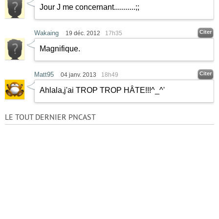
Jour J me concernant...........;;
Citer
Wakaing
19 déc. 2012
17h35
Magnifique.
Citer
Matt95
04 janv. 2013
18h49
Ahlala,j'ai TROP TROP HÂTE!!!^_^'
LE TOUT DERNIER PNCAST