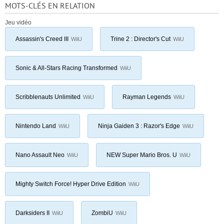
MOTS-CLÉS EN RELATION
Jeu vidéo
Assassin's Creed III
Trine 2 : Director's Cut
WiiU
WiiU
Sonic & All-Stars Racing Transformed
WiiU
Scribblenauts Unlimited
Rayman Legends
WiiU
WiiU
Nintendo Land
Ninja Gaiden 3 : Razor's Edge
WiiU
WiiU
Nano Assault Neo
NEW Super Mario Bros. U
WiiU
WiiU
Mighty Switch Force! Hyper Drive Edition
WiiU
Darksiders II
ZombiU
WiiU
WiiU