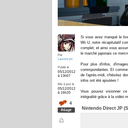
Si vous avez manqué le live
Wii U, notre récapitulatif c
complet, et ainsi vous assu
le marché japonais ce mercr
Par
Laurent pn
Pour plus d'infos, d'image
Publié le
correspondantes. Et comme d'
05/12/2012
de l'après-midi, n'hésitez d
à 13h07
infos ont été ajoutées !
Mis à jour le
05/12/2012
Vous pouvez visionner ce
à 16h20
intégralité grâce à la vidéo m
4
Nintendo Direct JP (S
Réagir