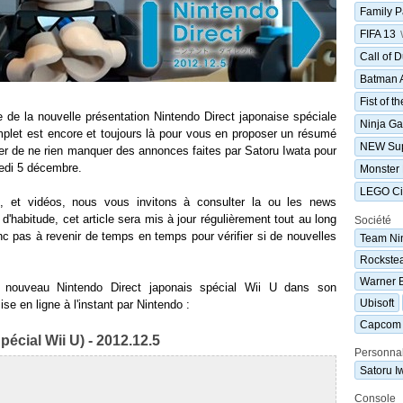
Family P
FIFA 13
Call of 
Batman A
Fist of t
 de la nouvelle présentation Nintendo Direct japonaise spéciale
Ninja Ga
omplet est encore et toujours là pour vous en proposer un résumé
NEW Sup
rer de ne rien manquer des annonces faites par Satoru Iwata pour
edi 5 décembre.
Monster 
LEGO Ci
s, et vidéos, nous vous invitons à consulter la ou les news
habitude, cet article sera mis à jour régulièrement tout au long
Société
onc pas à revenir de temps en temps pour vérifier si de nouvelles
Team Ni
Rockste
Warner 
 nouveau Nintendo Direct japonais spécial Wii U dans son
Ubisoft
ise en ligne à l'instant par Nintendo :
Capcom
pécial Wii U) - 2012.12.5
Personnal
Satoru I
Console