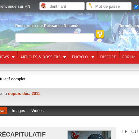
ienvenue sur PN
Rechercher sur Puissance Nintendo
Termes po
Splatoon R
Nintendo S
VIEWS
ARTICLES & DOSSIERS
ENCYCLO.
DISCORD
FORUM
tulatif complet
'actu
depuis déc. 2011
ews
Images
Vidéos
LE TOU
 RÉCAPITULATIF