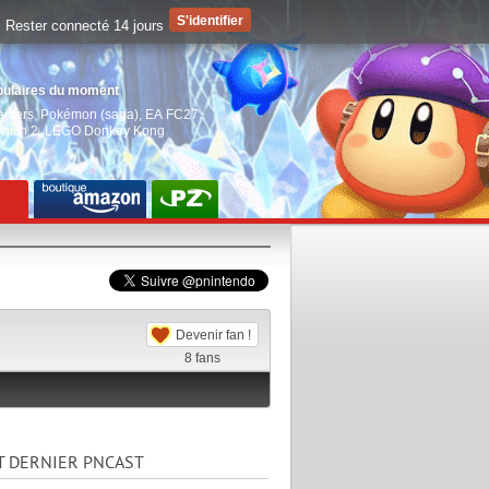
Rester connecté 14 jours
pulaires du moment
aiders
,
Pokémon (saga)
,
EA FC27
,
witch 2
,
LEGO Donkey Kong
Devenir fan !
8
fans
T DERNIER PNCAST