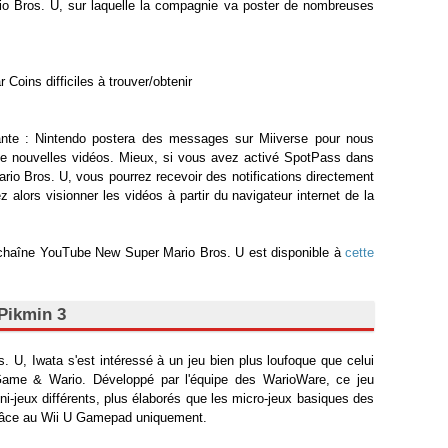
io Bros. U, sur laquelle la compagnie va poster de nombreuses
 Coins difficiles à trouver/obtenir
ssante : Nintendo postera des messages sur Miiverse pour nous
é de nouvelles vidéos. Mieux, si vous avez activé SpotPass dans
rio Bros. U, vous pourrez recevoir des notifications directement
z alors visionner les vidéos à partir du navigateur internet de la
a chaîne YouTube New Super Mario Bros. U est disponible à
cette
Pikmin 3
 U, Iwata s'est intéressé à un jeu bien plus loufoque que celui
ame & Wario. Développé par l'équipe des WarioWare, ce jeu
i-jeux différents, plus élaborés que les micro-jeux basiques des
grâce au Wii U Gamepad uniquement.