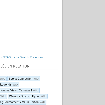
PNCAST - La Switch 2 a un an !
LÉS EN RELATION
Sports Connection
WiiU
WiiU
 Legends
WiiU
norama View : Carnaval !
WiiU
Warriors Orochi 3 Hyper
WiiU
WiiU
ag Tournament 2 Wii U Edition
WiiU