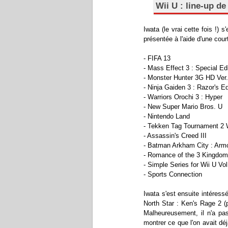
Wii U : line-up d
Iwata (le vrai cette fois !) 
présentée à l'aide d'une court
- FIFA 13
- Mass Effect 3 : Special Ed
- Monster Hunter 3G HD Ver.
- Ninja Gaiden 3 : Razor's E
- Warriors Orochi 3 : Hyper
- New Super Mario Bros. U
- Nintendo Land
- Tekken Tag Tournament 2 W
- Assassin's Creed III
- Batman Arkham City : Armo
- Romance of the 3 Kingdom
- Simple Series for Wii U V
- Sports Connection
Iwata s'est ensuite intéressé
North Star : Ken's Rage 2 (p
Malheureusement, il n'a pas
montrer ce que l'on avait dé