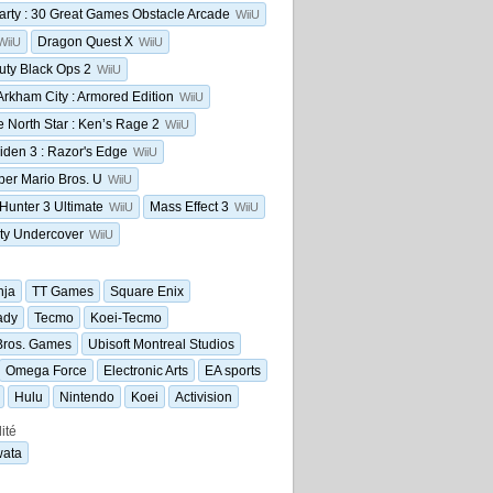
arty : 30 Great Games Obstacle Arcade
WiiU
Dragon Quest X
WiiU
WiiU
Duty Black Ops 2
WiiU
rkham City : Armored Edition
WiiU
he North Star : Ken’s Rage 2
WiiU
iden 3 : Razor's Edge
WiiU
er Mario Bros. U
WiiU
Hunter 3 Ultimate
Mass Effect 3
WiiU
WiiU
ty Undercover
WiiU
nja
TT Games
Square Enix
ady
Tecmo
Koei-Tecmo
Bros. Games
Ubisoft Montreal Studios
Omega Force
Electronic Arts
EA sports
Hulu
Nintendo
Koei
Activision
ité
wata