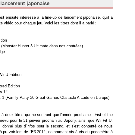
e lancement japonaise
s'est ensuite intéressé à la line-up de lancement japonaise, qu'il a
e vidéo pour chaque jeu. Voici les titres dont il a parlé :
ition
 (Monster Hunter 3 Ultimate dans nos contrées)
dge
ii U Edition
red Edition
s 12
ol. 1 (Family Party 30 Great Games Obstacle Arcade en Europe)
 à deux titres qui ne sortiront que l'année prochaine : Fist of the
révu pour le 31 janvier prochain au Japon), ainsi que Wii Fit U.
 donné plus d'infos pour le second, et s'est contenté de nous
jà pu voir lors de l'E3 2012, notamment vis à vis du podomètre à