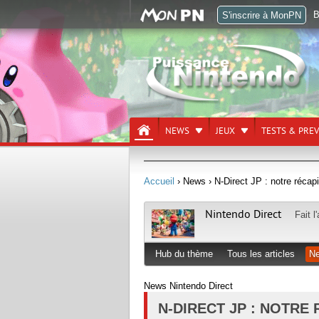
B
S'inscrire à MonPN
NEWS
JEUX
TESTS & PRE
Accueil
› News
› N-Direct JP : notre récapi
Nintendo Direct
Fait l
Hub du thème
Tous les articles
N
News Nintendo Direct
N-DIRECT JP : NOTRE