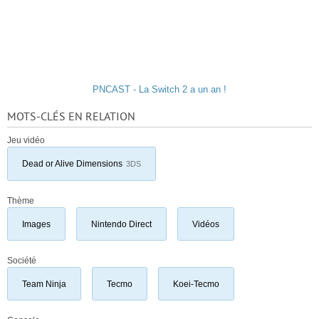
PNCAST - La Switch 2 a un an !
MOTS-CLÉS EN RELATION
Jeu vidéo
Dead or Alive Dimensions
3DS
Thème
Images
Nintendo Direct
Vidéos
Société
Team Ninja
Tecmo
Koei-Tecmo