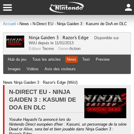
Accueil
› News
› N-Direct EU - Ninja Gaiden 3 : Kasumi de DoA en DLC
Ninja Gaiden 3 : Razor's Edge
Disponible sur
WiiU
depuis le 11/01/2013
Editeur
Tecmo
Genre
Action
Hub du jeu
Tous les articles
News
Test
Preview
Images
Vidéos
Avis des visiteurs
News Ninja Gaiden 3 : Razor's Edge (WiiU)
N-DIRECT EU - NINJA
GAIDEN 3 : KASUMI DE
DOA EN DLC
Yosuke Hayashi l'a annoncé lors du
Nintendo Direct européen d'hier : Kasumi, un personnage de la série
Dead or Alive, sera bel et bien jouable dans Ninja Gaiden 3 :
Razor's Edge.