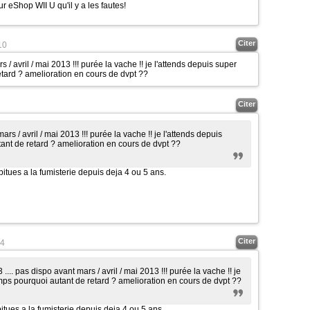
r eShop WII U qu'il y a les fautes!
Citer
10
 / avril / mai 2013 !!! purée la vache !! je l'attends depuis super
tard ? amelioration en cours de dvpt ??
Citer
ars / avril / mai 2013 !!! purée la vache !! je l'attends depuis
nt de retard ? amelioration en cours de dvpt ??
bitues a la fumisterie depuis deja 4 ou 5 ans.
Citer
4
.... pas dispo avant mars / avril / mai 2013 !!! purée la vache !! je
mps pourquoi autant de retard ? amelioration en cours de dvpt ??
itues a la fumisterie depuis deja 4 ou 5 ans.