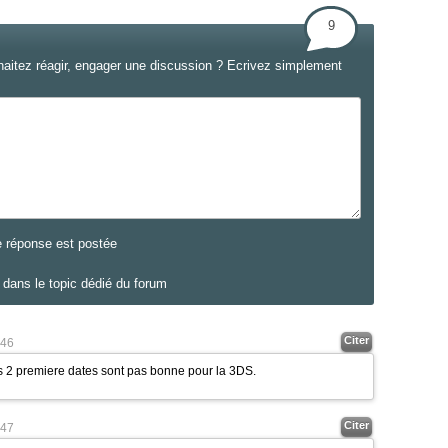
9
haitez réagir, engager une discussion ? Ecrivez simplement
e réponse est postée
dans le topic dédié du forum
Citer
46
 les 2 premiere dates sont pas bonne pour la 3DS.
Citer
47