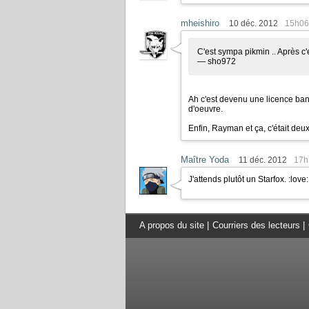
mheishiro
10 déc. 2012
15h06
C'est sympa pikmin .. Après c'
— sho972
Ah c'est devenu une licence ban
d'oeuvre.
Enfin, Rayman et ça, c'était deu
Maître Yoda
11 déc. 2012
17h
J'attends plutôt un Starfox.
:love:
A propos du site
|
Courriers des lecteurs
|