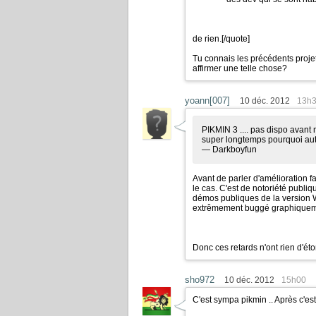
de rien.
[/quote]
Tu connais les précédents projet
affirmer une telle chose?
yoann[007]
10 déc. 2012
13h
PIKMIN 3 .... pas dispo avant m
super longtemps pourquoi auta
— Darkboyfun
Avant de parler d'amélioration fau
le cas. C'est de notoriété publiq
démos publiques de la version Wi
extrêmement buggé graphiquem
Donc ces retards n'ont rien d'éto
sho972
10 déc. 2012
15h00
C'est sympa pikmin .. Après c'est