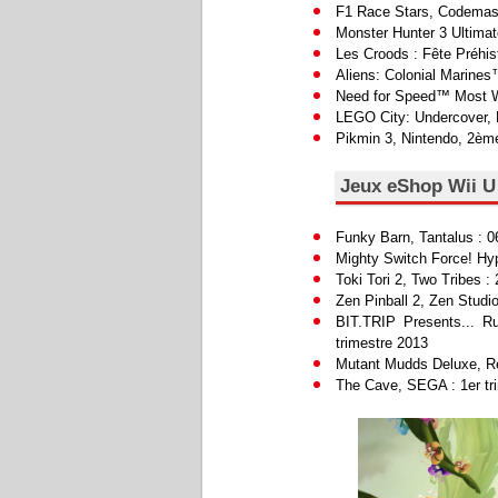
F1 Race Stars, Codemast
Monster Hunter 3 Ultima
Les Croods : Fête Préh
Aliens: Colonial Marine
Need for Speed™ Most Wa
LEGO City: Undercover, 
Pikmin 3, Nintendo, 2ème
Jeux eShop Wii U
Funky Barn, Tantalus : 0
Mighty Switch Force! Hy
Toki Tori 2, Two Tribes :
Zen Pinball 2, Zen Stud
BIT.TRIP Presents... R
trimestre 2013
Mutant Mudds Deluxe, Re
The Cave, SEGA : 1er tr