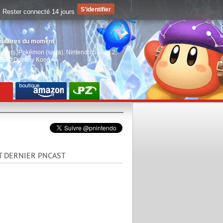
Rester connecté 14 jours
pulaires du moment
aiders
,
Pokémon (saga)
,
Nintendo Switch 2
,
EGO Donkey Kong
T DERNIER PNCAST