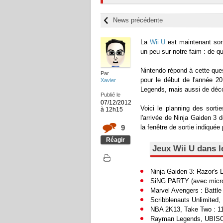
News précédente
La
Wii U
est maintenant sort
un peu sur notre faim : de quo
Nintendo répond à cette ques
Par
pour le début de l'année 20
Xavier
Legends, mais aussi de décou
Publié le
07/12/2012
Voici le planning des sort
à 12h15
l'arrivée de Ninja Gaiden 3 
9
la fenêtre de sortie indiquée
Réagir
Jeux Wii U dans 
Ninja Gaiden 3: Razor's 
SiNG PARTY (avec micro)
Marvel Avengers : Battle
Scribblenauts Unlimited,
NBA 2K13, Take Two : 1
Rayman Legends, UBISO