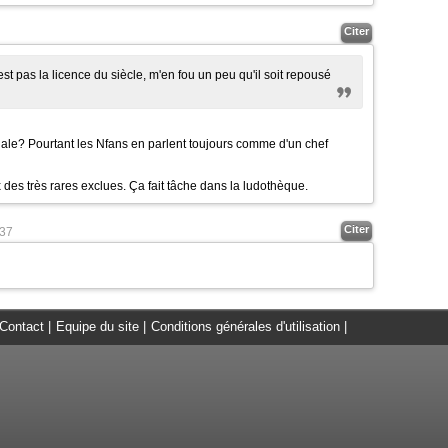
Citer
est pas la licence du siècle, m'en fou un peu qu'il soit repousé
ale? Pourtant les Nfans en parlent toujours comme d'un chef
x des très rares exclues. Ça fait tâche dans la ludothèque.
Citer
37
Contact
|
Equipe du site
|
Conditions générales d'utilisation
|