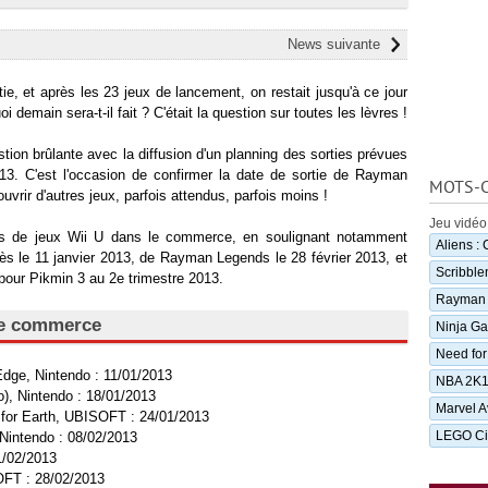
News suivante
ie, et après les 23 jeux de lancement, on restait jusqu'à ce jour
i demain sera-t-il fait ? C'était la question sur toutes les lèvres !
tion brûlante avec la diffusion d'un planning des sorties prévues
13. C'est l'occasion de confirmer la date de sortie de Rayman
MOTS-C
vrir d'autres jeux, parfois attendus, parfois moins !
Jeu vidéo
ies de jeux Wii U dans le commerce, en soulignant notamment
Aliens :
dès le 11 janvier 2013, de Rayman Legends le 28 février 2013, et
Scribble
 pour Pikmin 3 au 2e trimestre 2013.
Rayman
le commerce
Ninja Ga
Need for
Edge, Nintendo : 11/01/2013
NBA 2K
, Nintendo : 18/01/2013
Marvel Av
 for Earth, UBISOFT : 24/01/2013
LEGO Ci
 Nintendo : 08/02/2013
1/02/2013
FT : 28/02/2013