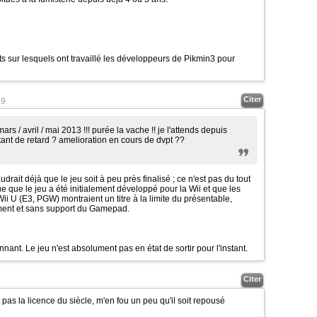
s sur lesquels ont travaillé les développeurs de Pikmin3 pour
Citer
39
ars / avril / mai 2013 !!! purée la vache !! je l'attends depuis
nt de retard ? amelioration en cours de dvpt ??
drait déjà que le jeu soit à peu près finalisé ; ce n'est pas du tout
ue que le jeu a été initialement développé pour la Wii et que les
i U (E3, PGW) montraient un titre à la limite du présentable,
ent et sans support du Gamepad.
nnant. Le jeu n'est absolument pas en état de sortir pour l'instant.
Citer
 pas la licence du siècle, m'en fou un peu qu'il soit repousé