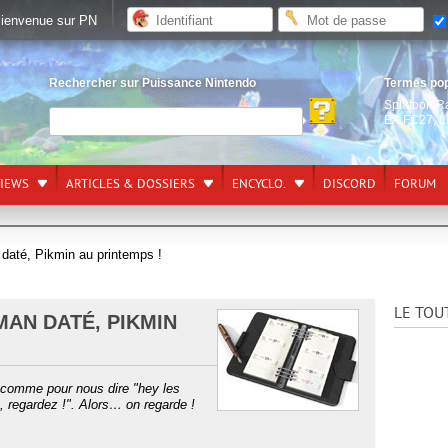
ienvenue sur PN
Rechercher sur Puissance Nintendo
Termes po
Splatoon R
EA FC27
,
L
VIEWS
ARTICLES & DOSSIERS
ENCYCLO.
DISCORD
FORUM
daté, Pikmin au printemps !
LE TOU
MAN DATÉ, PIKMIN
, comme pour nous dire "hey les
 regardez !". Alors… on regarde !