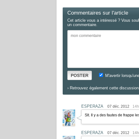
Commentaires sur l'article
Cet article vous a intéressé ? Vous sou
un commentaire.
POSTER
M'avertir lorsqu'un
›
Retrouvez également cette discussion 
ESPERAZA
07 déc. 2012
14h
Slt. Il y a des fautes de frappe
ESPERAZA
07 déc. 2012
14h