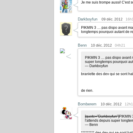
Je me suis trompe aussi! C'est su
Darkboyfun
09 déc. 2012
16h
PIKMIN 3 .... pas dispo avant mars
longtemps pourquoi autant de re
Benn
10 déc. 2012
04h21
PIKMIN 3 .... pas dispo avant m
super longtemps pourquoi auta
— Darkboyfun
branlette des dev qui se sont ha
de rien.
Bomberem
10 déc. 2012
12h1
[quote="Darkboyfun"]
PIKMIN 3 
l'attends depuis super longte
— Benn
********* des dev qui se sont hab