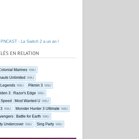
PNCAST - La Switch 2 a un an !
LÉS EN RELATION
 Colonial Marines
WiiU
nauts Unlimited
WiiU
 Legends
Pikmin 3
WiiU
WiiU
iden 3 : Razor's Edge
WiiU
 Speed : Most Wanted U
WiiU
13
Monster Hunter 3 Ultimate
WiiU
WiiU
engers : Battle for Earth
WiiU
ty Undercover
Sing Party
WiiU
WiiU