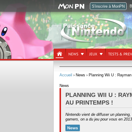
B
S'inscrire à MonPN
NEWS
JEUX
TESTS & PRE
Accueil
› News
› Planning Wii U : Rayman 
News
PLANNING WII U : RAY
AU PRINTEMPS !
Nintendo vient de diffuser un planning
gamers, on a du jeu pour vous en 2013,
News