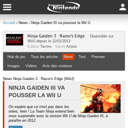
Accueil
› News
› Ninja Gaiden III va pousser la Wii U
Ninja Gaiden 3 : Razor's Edge
Disponible sur
WiiU
depuis le 11/01/2013
Editeur
Tecmo
Genre
Action
Hub du jeu
Tous les articles
News
Test
Preview
Images
Vidéos
Avis des visiteurs
News Ninja Gaiden 3 : Razor's Edge (WiiU)
NINJA GAIDEN III VA
POUSSER LA WII U
On espère que ce n'est pas dans les
orties, hein ! La Team Ninja entend bien
nous surprendre avec la version Wii U de Ninja Gaiden III, à
paraître en 2012.