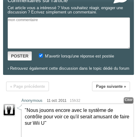
Commentaires sur l'article
Cet article vous a intéressé ? Vous souhaitez réagir, engager une
discussion ? Ecrivez simplement un commentaire.
POSTER
M'avertir lorsqu'une réponse est postée
›
Retrouvez également cette discussion dans le topic dédié du forum
« Page précédente
Page suivante »
Citer
Anonymous
11 oct. 2011
15h32
"Nous jouons encore avec le système de
contrôle pour voir ce qu'il serait amusant de faire
sur Wii U"