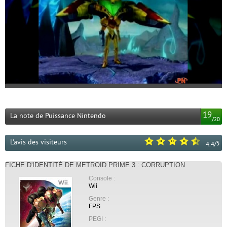
19
La note de Puissance Nintendo
/
20
L'avis des visiteurs
/
5
4.4
FICHE D'IDENTITÉ DE METROID PRIME 3 : CORRUPTION
Console :
Wii
Genre :
FPS
PEGI :