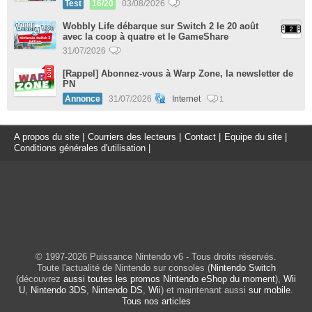
Test
16/20
03/08/2026
Wobbly Life débarque sur Switch 2 le 20 août
avec la coop à quatre et le GameShare
31/07/2026
[Rappel] Abonnez-vous à Warp Zone, la newsletter de
PN
Annonce
31/07/2026
Internet
1
A propos du site
|
Courriers des lecteurs
|
Contact
|
Equipe du site
|
Conditions générales d'utilisation
|
© 1997-2026 Puissance Nintendo v6 - Tous droits réservés.
Toute l'actualité de Nintendo sur consoles (
Nintendo Switch
(découvrez
aussi toutes les promos Nintendo eShop du moment
),
Wii
U
,
Nintendo 3DS
,
Nintendo DS
,
Wii
) et maintenant aussi
sur mobile
.
Tous nos articles