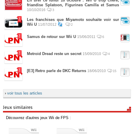
En bref ce lundi 10 octobre : Wii U trop chère,
friandise Splatoon, Figurines Camilla et Samus
10/10/2016
3
Les franchises que Miyamoto souhaite voir sur
Wii U
11/07/2012
2
Samus de retour sur Wii U
15/06/2011
6
Metroid Dread reste un secret
15/09/2010
4
[E3] Retro parle de DKC Returns
18/06/2010
15
›
voir tous les articles
Jeux similaires
Découvrez d'autres jeux Wii de FPS :