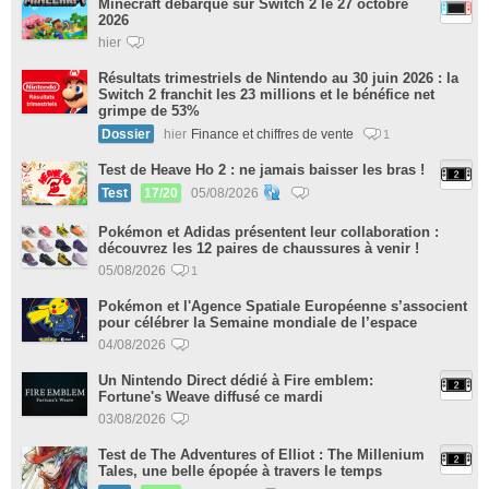
Minecraft débarque sur Switch 2 le 27 octobre
2026
hier
Résultats trimestriels de Nintendo au 30 juin 2026 : la
Switch 2 franchit les 23 millions et le bénéfice net
grimpe de 53%
Dossier
hier
Finance et chiffres de vente
1
Test de Heave Ho 2 : ne jamais baisser les bras !
Test
17/20
05/08/2026
Pokémon et Adidas présentent leur collaboration :
découvrez les 12 paires de chaussures à venir !
05/08/2026
1
Pokémon et l'Agence Spatiale Européenne s’associent
pour célébrer la Semaine mondiale de l’espace
04/08/2026
Un Nintendo Direct dédié à Fire emblem:
Fortune's Weave diffusé ce mardi
03/08/2026
Test de The Adventures of Elliot : The Millenium
Tales, une belle épopée à travers le temps