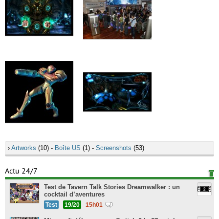
›
Artworks
(10) -
Boîte US
(1) -
Screenshots
(53)
Actu 24/7
Test de Tavern Talk Stories Dreamwalker : un
cocktail d’aventures
Test
19/20
15h01