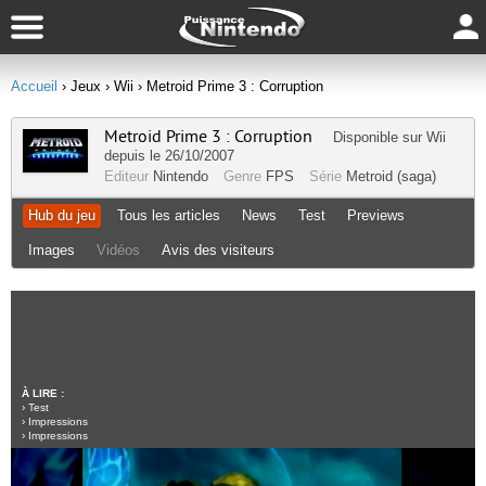
Accueil
› Jeux
› Wii
› Metroid Prime 3 : Corruption
Metroid Prime 3 : Corruption
Disponible sur
Wii
depuis le 26/10/2007
Editeur
Nintendo
Genre
FPS
Série
Metroid (saga)
Hub du jeu
Tous les articles
News
Test
Previews
Images
Vidéos
Avis des visiteurs
À LIRE :
›
Test
›
Impressions
›
Impressions