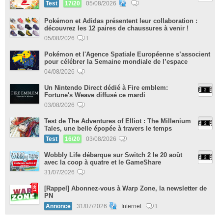
Test
17/20
05/08/2026
Pokémon et Adidas présentent leur collaboration :
découvrez les 12 paires de chaussures à venir !
05/08/2026
1
Pokémon et l'Agence Spatiale Européenne s’associent
pour célébrer la Semaine mondiale de l’espace
04/08/2026
Un Nintendo Direct dédié à Fire emblem:
Fortune's Weave diffusé ce mardi
03/08/2026
Test de The Adventures of Elliot : The Millenium
Tales, une belle épopée à travers le temps
Test
16/20
03/08/2026
Wobbly Life débarque sur Switch 2 le 20 août
avec la coop à quatre et le GameShare
31/07/2026
[Rappel] Abonnez-vous à Warp Zone, la newsletter de
PN
Annonce
31/07/2026
Internet
1