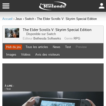
Accueil
› Jeux
› Switch
› The Elder Scrolls V: Skyrim Special Edition
The Elder Scrolls V: Skyrim Special Edition
Disponible sur
Switch
Editeur
Bethesda Softworks
Genre
RPG
Hub du jeu
Tous les articles
News
Test
Preview
Images
Vidéos
Avis des visiteurs
À LIRE :
›
Test