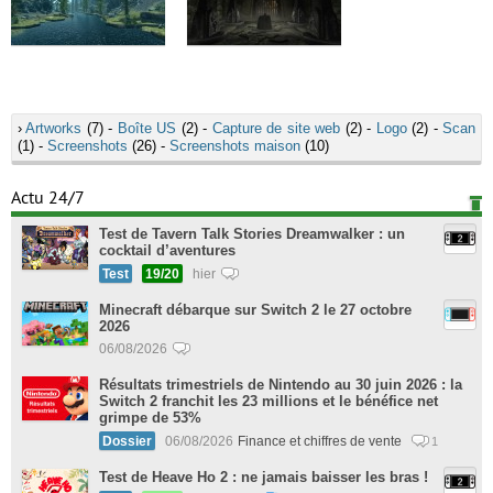
›
Artworks
(7) -
Boîte US
(2) -
Capture de site web
(2) -
Logo
(2) -
Scan
(1) -
Screenshots
(26) -
Screenshots maison
(10)
Actu 24/7
Test de Tavern Talk Stories Dreamwalker : un
cocktail d’aventures
Test
19/20
hier
Minecraft débarque sur Switch 2 le 27 octobre
2026
06/08/2026
Résultats trimestriels de Nintendo au 30 juin 2026 : la
Switch 2 franchit les 23 millions et le bénéfice net
grimpe de 53%
Dossier
06/08/2026
Finance et chiffres de vente
1
Test de Heave Ho 2 : ne jamais baisser les bras !