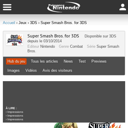
Accueil
› Jeux
› 3DS
› Super Smash Bros. for 3DS
Super Smash Bros. for 3DS
Disponible sur
3DS
depuis le 03/10/2014
Editeur
Nintendo
Genre
Combat
Série
Super Smash
Bros.
Hub du jeu
Tous les articles
News
Test
Previews
Images
Vidéos
Avis des visiteurs
À LIRE :
›
Impressions
›
Impressions
›
Impressions