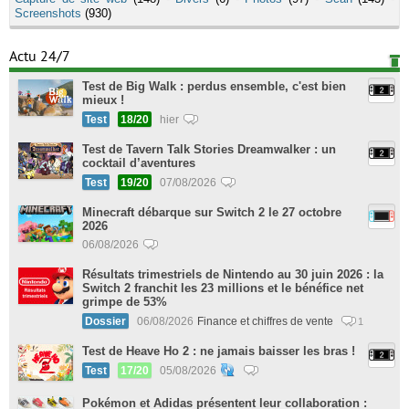
Screenshots
(930)
Actu 24/7
Test de Big Walk : perdus ensemble, c'est bien
mieux !
Test
18/20
hier
Test de Tavern Talk Stories Dreamwalker : un
cocktail d’aventures
Test
19/20
07/08/2026
Minecraft débarque sur Switch 2 le 27 octobre
2026
06/08/2026
Résultats trimestriels de Nintendo au 30 juin 2026 : la
Switch 2 franchit les 23 millions et le bénéfice net
grimpe de 53%
Dossier
06/08/2026
Finance et chiffres de vente
1
Test de Heave Ho 2 : ne jamais baisser les bras !
Test
17/20
05/08/2026
Pokémon et Adidas présentent leur collaboration :