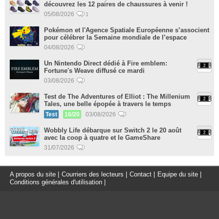
découvrez les 12 paires de chaussures à venir !
05/08/2026
1
Pokémon et l'Agence Spatiale Européenne s’associent
pour célébrer la Semaine mondiale de l’espace
04/08/2026
Un Nintendo Direct dédié à Fire emblem:
Fortune's Weave diffusé ce mardi
03/08/2026
Test de The Adventures of Elliot : The Millenium
Tales, une belle épopée à travers le temps
Test
16/20
03/08/2026
Wobbly Life débarque sur Switch 2 le 20 août
avec la coop à quatre et le GameShare
31/07/2026
A propos du site
|
Courriers des lecteurs
|
Contact
|
Equipe du site
|
Conditions générales d'utilisation
|