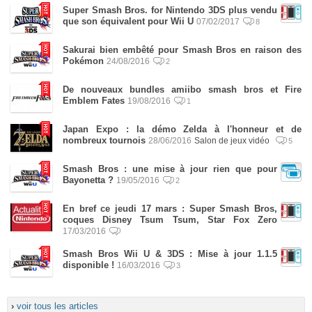
Super Smash Bros. for Nintendo 3DS plus vendu
que son équivalent pour Wii U
07/02/2017
8
Sakurai bien embêté pour Smash Bros en raison des
Pokémon
24/08/2016
2
De nouveaux bundles amiibo smash bros et Fire
Emblem Fates
19/08/2016
1
Japan Expo : la démo Zelda à l'honneur et de
nombreux tournois
28/06/2016
Salon de jeux vidéo
5
Smash Bros : une mise à jour rien que pour
Bayonetta ?
19/05/2016
2
En bref ce jeudi 17 mars : Super Smash Bros,
coques Disney Tsum Tsum, Star Fox Zero
17/03/2016
Smash Bros Wii U & 3DS : Mise à jour 1.1.5
disponible !
16/03/2016
3
›
voir tous les articles