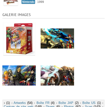
Nintendo
1999
GALERIE IMAGES
›
(1) -
Artworks
(54) -
Boîte FR
(4) -
Boîte JAP
(2) -
Boîte US
(1) -
Capture de site web
(148) -
Divers
(6) -
Photos
(97) -
Scan
(143) -