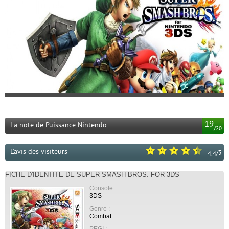
19
La note de Puissance Nintendo
/
20
L'avis des visiteurs
/
5
4.4
FICHE D'IDENTITÉ DE SUPER SMASH BROS. FOR 3DS
Console :
3DS
Genre :
Combat
PEGI :