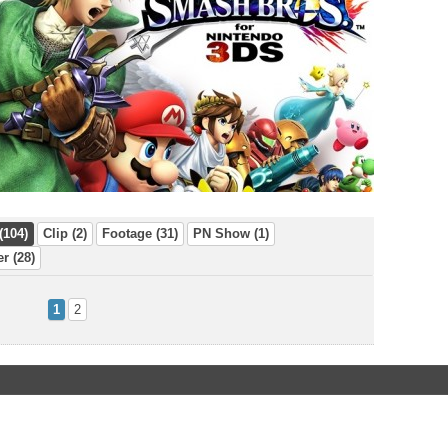
(104)
Clip (2)
Footage (31)
PN Show (1)
er (28)
1
2