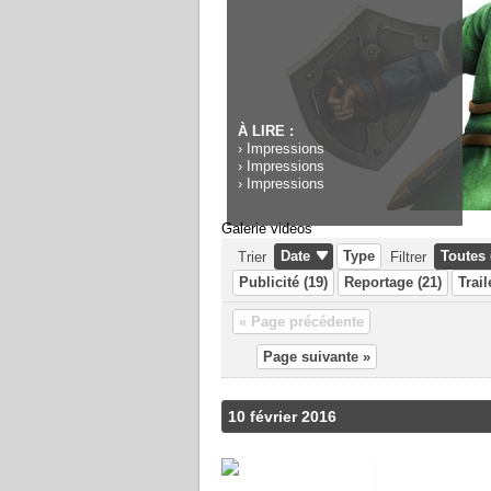
À LIRE :
›
Impressions
›
Impressions
›
Impressions
Galerie videos
Date
Type
Toutes 
Trier
Filtrer
Publicité (19)
Reportage (21)
Trail
« Page précédente
Page suivante »
10 février 2016