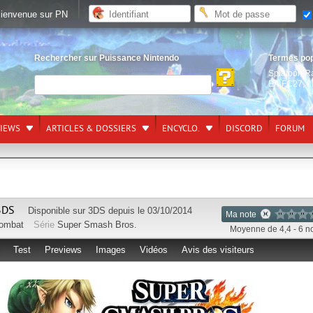
ienvenue sur PN
Rechercher sur Puissance Nintendo
Termes po
Splatoon R
EA FC27
,
L
VIEWS
ARTICLES & DOSSIERS
ENCYCLO.
DISCORD
FORUM
3DS
Disponible sur
3DS
depuis le 03/10/2014
Ma note
ombat
Série
Super Smash Bros.
Moyenne de 4,4 - 6 n
Test
Previews
Images
Vidéos
Avis des visiteurs