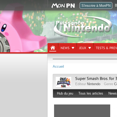
B
S'inscrire à MonPN
NEWS
JEUX
TESTS & PRE
Accueil
Super Smash Bros. for 
Editeur
Nintendo
Genre
C
Hub du jeu
Tous les articles
News