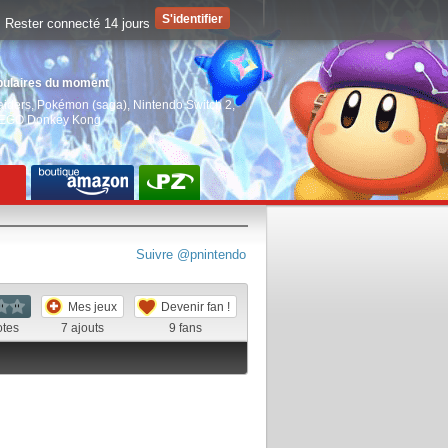
Rester connecté 14 jours
pulaires du moment
aiders
,
Pokémon (saga)
,
Nintendo Switch 2
,
EGO Donkey Kong
Suivre @pnintendo
Mes jeux
Devenir fan !
otes
7
ajouts
9
fans