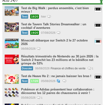
Actu 24/7
Test de Big Walk : perdus ensemble, c'est bien
mieux !
Test
18/20
hier
Test de Tavern Talk Stories Dreamwalker : un
cocktail d’aventures
Test
19/20
07/08/2026
Minecraft débarque sur Switch 2 le 27 octobre
2026
06/08/2026
Résultats trimestriels de Nintendo au 30 juin 2026 : la
Switch 2 franchit les 23 millions et le bénéfice net
grimpe de 53%
Dossier
06/08/2026
Finance et chiffres de vente
1
Test de Heave Ho 2 : ne jamais baisser les bras !
Test
17/20
05/08/2026
Pokémon et Adidas présentent leur collaboration :
découvrez les 12 paires de chaussures à venir !
05/08/2026
1