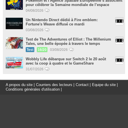
Pokémon et l'Agence Spatiale Européenne s’associent
pour célébrer la Semaine mondiale de l’espace
04/08/2026
Un Nintendo Direct dédié à Fire emblem:
Fortune's Weave diffusé ce mardi
03/08/2026
Test de The Adventures of Elliot : The Millenium
Tales, une belle épopée à travers le temps
Test
16/20
03/08/2026
Wobbly Life débarque sur Switch 2 le 20 août
avec la coop à quatre et le GameShare
31/07/2026
A propos du site
|
Courriers des lecteurs
|
Contact
|
Equipe du site
|
Conditions générales d'utilisation
|