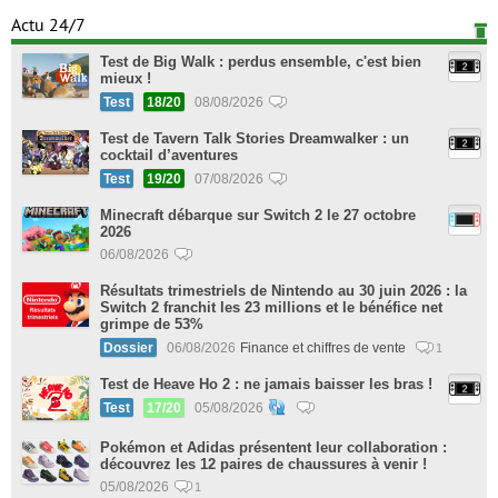
Actu 24/7
Test de Big Walk : perdus ensemble, c'est bien
mieux !
Test
18/20
08/08/2026
Test de Tavern Talk Stories Dreamwalker : un
cocktail d’aventures
Test
19/20
07/08/2026
Minecraft débarque sur Switch 2 le 27 octobre
2026
06/08/2026
Résultats trimestriels de Nintendo au 30 juin 2026 : la
Switch 2 franchit les 23 millions et le bénéfice net
grimpe de 53%
Dossier
06/08/2026
Finance et chiffres de vente
1
Test de Heave Ho 2 : ne jamais baisser les bras !
Test
17/20
05/08/2026
Pokémon et Adidas présentent leur collaboration :
découvrez les 12 paires de chaussures à venir !
05/08/2026
1