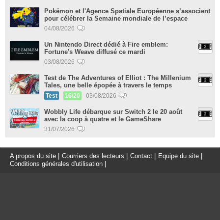
Pokémon et l'Agence Spatiale Européenne s’associent
pour célébrer la Semaine mondiale de l’espace
04/08/2026
Un Nintendo Direct dédié à Fire emblem:
Fortune's Weave diffusé ce mardi
03/08/2026
Test de The Adventures of Elliot : The Millenium
Tales, une belle épopée à travers le temps
Test
16/20
03/08/2026
Wobbly Life débarque sur Switch 2 le 20 août
avec la coop à quatre et le GameShare
31/07/2026
A propos du site
|
Courriers des lecteurs
|
Contact
|
Equipe du site
|
Conditions générales d'utilisation
|