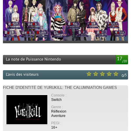
17
La note de Puissance Nintendo
/
20
L'avis des visiteurs
/
5
0
FICHE D'IDENTITÉ DE YURUKILL: THE CALUMNIATION GAMES
Console :
Switch
Genre :
Réflexion
Aventure
PEGI :
16+