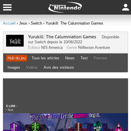
Accueil
› Jeux
› Switch
› Yurukill: The Calumniation Games
Yurukill: The Calumniation Games
Disponible
sur
Switch
depuis le 10/06/2022
Editeur
NIS America
Genre
Réflexion
Aventure
Hub du jeu
Tous les articles
News
Test
Preview
Images
Vidéos
Avis des visiteurs
À LIRE :
›
Test