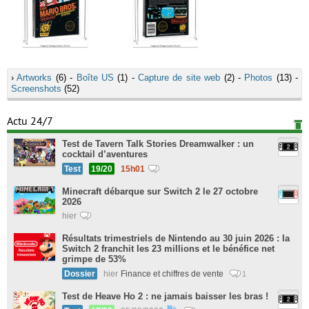
›
Artworks
(6) -
Boîte US
(1) -
Capture de site web
(2) -
Photos
(13) -
Screenshots
(52)
Actu 24/7
Test de Tavern Talk Stories Dreamwalker : un
cocktail d’aventures
Test
19/20
15h01
Minecraft débarque sur Switch 2 le 27 octobre
2026
hier
Résultats trimestriels de Nintendo au 30 juin 2026 : la
Switch 2 franchit les 23 millions et le bénéfice net
grimpe de 53%
Dossier
hier
Finance et chiffres de vente
1
Test de Heave Ho 2 : ne jamais baisser les bras !