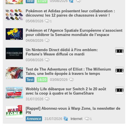
Test
17/20
05/08/2026
Pokémon et Adidas présentent leur collaboration :
découvrez les 12 paires de chaussures à venir !
05/08/2026
1
Pokémon et l'Agence Spatiale Européenne s’associent
pour célébrer la Semaine mondiale de l’espace
04/08/2026
Un Nintendo Direct dédié à Fire emblem:
Fortune's Weave diffusé ce mardi
03/08/2026
Test de The Adventures of Elliot : The Millenium
Tales, une belle épopée à travers le temps
Test
16/20
03/08/2026
Wobbly Life débarque sur Switch 2 le 20 août
avec la coop à quatre et le GameShare
31/07/2026
[Rappel] Abonnez-vous à Warp Zone, la newsletter de
PN
Annonce
31/07/2026
Internet
1