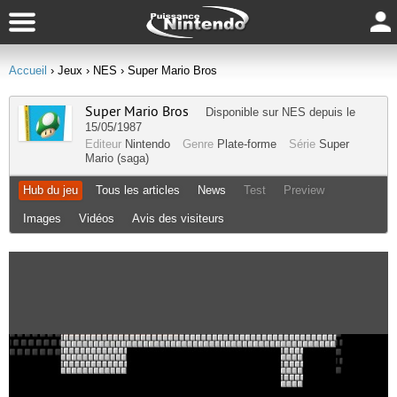
Accueil
› Jeux
› NES
› Super Mario Bros
Super Mario Bros
Disponible sur
NES
depuis le
15/05/1987
Editeur
Nintendo
Genre
Plate-forme
Série
Super
Mario (saga)
Hub du jeu
Tous les articles
News
Test
Preview
Images
Vidéos
Avis des visiteurs