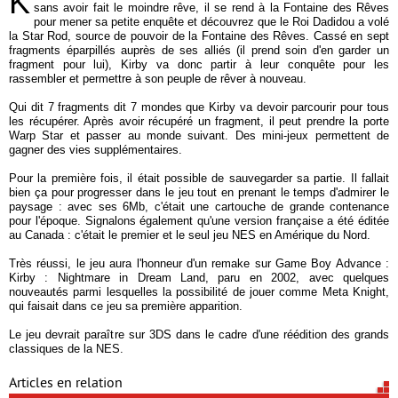
K
sans avoir fait le moindre rêve, il se rend à la Fontaine des Rêves
pour mener sa petite enquête et découvrez que le Roi Dadidou a volé
la Star Rod, source de pouvoir de la Fontaine des Rêves. Cassé en sept
fragments éparpillés auprès de ses alliés (il prend soin d'en garder un
fragment pour lui), Kirby va donc partir à leur conquête pour les
rassembler et permettre à son peuple de rêver à nouveau.
Qui dit 7 fragments dit 7 mondes que Kirby va devoir parcourir pour tous
les récupérer. Après avoir récupéré un fragment, il peut prendre la porte
Warp Star et passer au monde suivant. Des mini-jeux permettent de
gagner des vies supplémentaires.
Pour la première fois, il était possible de sauvegarder sa partie. Il fallait
bien ça pour progresser dans le jeu tout en prenant le temps d'admirer le
paysage : avec ses 6Mb, c'était une cartouche de grande contenance
pour l'époque. Signalons également qu'une version française a été éditée
au Canada : c'était le premier et le seul jeu NES en Amérique du Nord.
Très réussi, le jeu aura l'honneur d'un remake sur Game Boy Advance :
Kirby : Nightmare in Dream Land, paru en 2002, avec quelques
nouveautés parmi lesquelles la possibilité de jouer comme Meta Knight,
qui faisait dans ce jeu sa première apparition.
Le jeu devrait paraître sur 3DS dans le cadre d'une réédition des grands
classiques de la NES.
Articles en relation