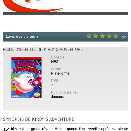
L'avis des visiteurs
/
5
0
FICHE D'IDENTITÉ DE KIRBY'S ADVENTURE
Console :
NES
Genre :
Plate-forme
PEGI :
3+
Public conseillé :
Joueurs
SYNOPSIS DE KIRBY'S ADVENTURE
irby est un grand rêveur. Aussi, quand il se réveille après sa sieste