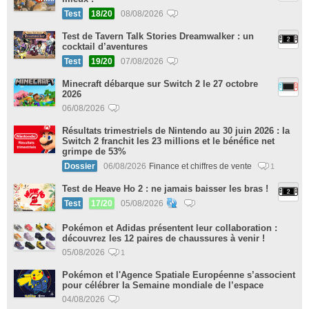
Test
18/20
08/08/2026
Test de Tavern Talk Stories Dreamwalker : un
cocktail d’aventures
Test
19/20
07/08/2026
Minecraft débarque sur Switch 2 le 27 octobre
2026
06/08/2026
Résultats trimestriels de Nintendo au 30 juin 2026 : la
Switch 2 franchit les 23 millions et le bénéfice net
grimpe de 53%
Dossier
06/08/2026
Finance et chiffres de vente
1
Test de Heave Ho 2 : ne jamais baisser les bras !
Test
17/20
05/08/2026
Pokémon et Adidas présentent leur collaboration :
découvrez les 12 paires de chaussures à venir !
05/08/2026
1
Pokémon et l'Agence Spatiale Européenne s’associent
pour célébrer la Semaine mondiale de l’espace
04/08/2026