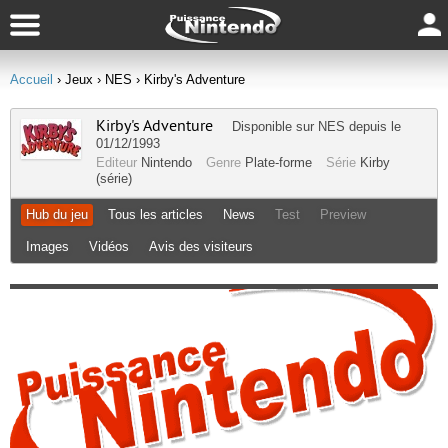
Accueil
› Jeux
› NES
› Kirby's Adventure
Kirby's Adventure
Disponible sur
NES
depuis le
01/12/1993
Editeur
Nintendo
Genre
Plate-forme
Série
Kirby
(série)
Hub du jeu
Tous les articles
News
Test
Preview
Images
Vidéos
Avis des visiteurs