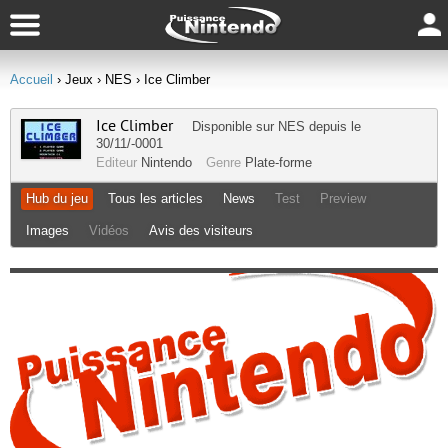
Accueil
› Jeux
› NES
› Ice Climber
Ice Climber
Disponible sur
NES
depuis le
30/11/-0001
Editeur
Nintendo
Genre
Plate-forme
Hub du jeu
Tous les articles
News
Test
Preview
Images
Vidéos
Avis des visiteurs