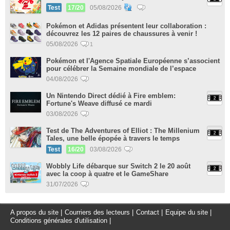
Test
17/20
05/08/2026
Pokémon et Adidas présentent leur collaboration :
découvrez les 12 paires de chaussures à venir !
05/08/2026
1
Pokémon et l'Agence Spatiale Européenne s’associent
pour célébrer la Semaine mondiale de l’espace
04/08/2026
Un Nintendo Direct dédié à Fire emblem:
Fortune's Weave diffusé ce mardi
03/08/2026
Test de The Adventures of Elliot : The Millenium
Tales, une belle épopée à travers le temps
Test
16/20
03/08/2026
Wobbly Life débarque sur Switch 2 le 20 août
avec la coop à quatre et le GameShare
31/07/2026
A propos du site
|
Courriers des lecteurs
|
Contact
|
Equipe du site
|
Conditions générales d'utilisation
|