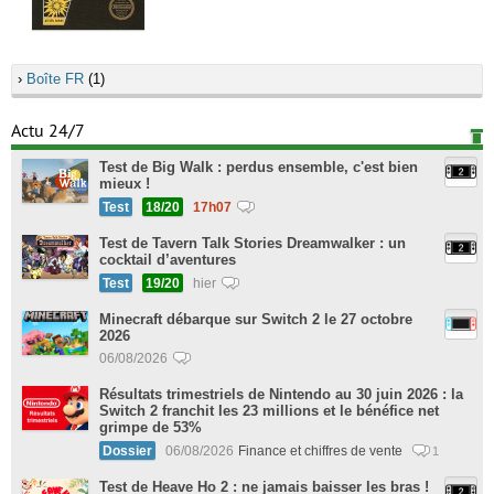
›
Boîte FR
(1)
Actu 24/7
Test de Big Walk : perdus ensemble, c'est bien
mieux !
Test
18/20
17h07
Test de Tavern Talk Stories Dreamwalker : un
cocktail d’aventures
Test
19/20
hier
Minecraft débarque sur Switch 2 le 27 octobre
2026
06/08/2026
Résultats trimestriels de Nintendo au 30 juin 2026 : la
Switch 2 franchit les 23 millions et le bénéfice net
grimpe de 53%
Dossier
06/08/2026
Finance et chiffres de vente
1
Test de Heave Ho 2 : ne jamais baisser les bras !