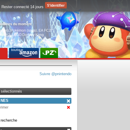
Rester connecté 14 jours
pulaires du moment
aiders
,
Pokémon (saga)
,
EA FC27
,
witch 2
,
LEGO Donkey Kong
Suivre @pnintendo
s sélectionnés
NES
primer
a recherche