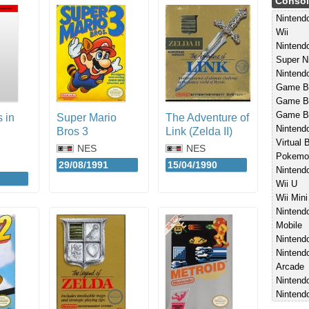
Consol
Ninten
Wii
Nintend
Super N
Nintend
Game B
Game Bo
Game B
 in
Super Mario
The Adventure of
Nintend
Bros 3
Link (Zelda II)
Virtual 
NES
NES
Pokemo
29/08/1991
15/04/1990
Nintend
Wii U
Wii Mini
Nintend
Mobile
Nintend
Nintend
Arcade
Nintendo
Nintend