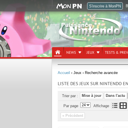
B
S'inscrire à MonPN
NEWS
JEUX
TESTS & PRE
Accueil
› Jeux
› Recherche avancée
LISTE DES JEUX SUR NINTENDO 
Mise à jour
Dans l'actu
Trier par :
Par page
Affichage
« Précédent