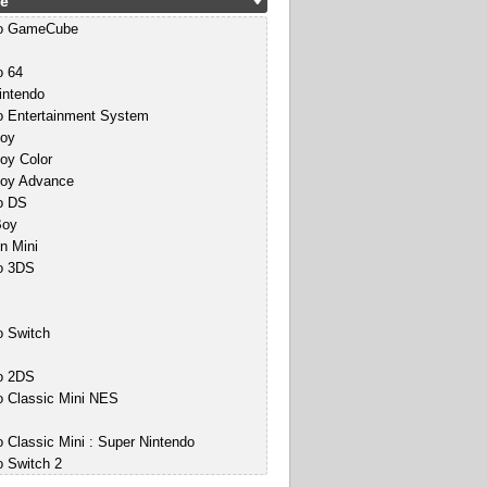
e
do GameCube
o 64
intendo
o Entertainment System
oy
y Color
oy Advance
o DS
Boy
n Mini
o 3DS
o Switch
o 2DS
o Classic Mini NES
 Classic Mini : Super Nintendo
o Switch 2