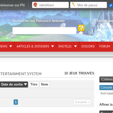
ienvenue sur PN
Rechercher sur Puissance Nintendo
Termes po
Splatoon R
Nintendo S
VIEWS
ARTICLES & DOSSIERS
ENCYCLO.
DISCORD
FORUM
10 JEUX TROUVÉS
ENTERTAINMENT SYSTEM
Critère
Date de sortie
Titre
Note
Console
tout sup
1
Suivant »
Affiner l