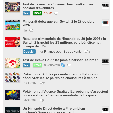
Test de Tavern Talk Stories Dreamwalker : un
cocktail d’aventures
Test
19/20
15h01
Minecraft débarque sur Switch 2 le 27 octobre
2026
hier
Résultats trimestriels de Nintendo au 30 juin 2026 : la
Switch 2 franchit les 23 millions et le bénéfice net
grimpe de 53%
Dossier
hier
Finance et chiffres de vente
1
Test de Heave Ho 2 : ne jamais baisser les bras !
Test
17/20
05/08/2026
Pokémon et Adidas présentent leur collaboration :
découvrez les 12 paires de chaussures à venir !
05/08/2026
1
Pokémon et l'Agence Spatiale Européenne s’associent
pour célébrer la Semaine mondiale de l’espace
04/08/2026
Un Nintendo Direct dédié à Fire emblem:
Fortune's Weave diffusé ce mardi