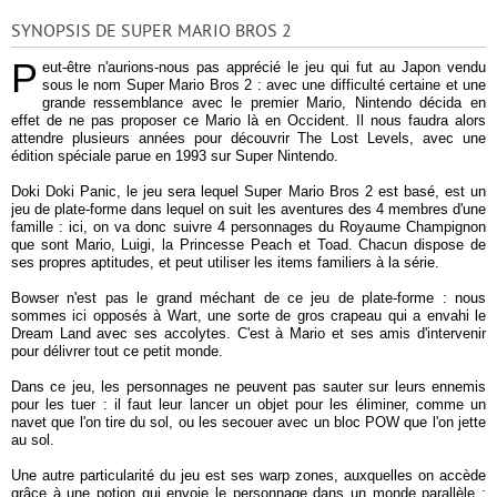
SYNOPSIS DE SUPER MARIO BROS 2
P
eut-être n'aurions-nous pas apprécié le jeu qui fut au Japon vendu
sous le nom Super Mario Bros 2 : avec une difficulté certaine et une
grande ressemblance avec le premier Mario, Nintendo décida en
effet de ne pas proposer ce Mario là en Occident. Il nous faudra alors
attendre plusieurs années pour découvrir The Lost Levels, avec une
édition spéciale parue en 1993 sur Super Nintendo.
Doki Doki Panic, le jeu sera lequel Super Mario Bros 2 est basé, est un
jeu de plate-forme dans lequel on suit les aventures des 4 membres d'une
famille : ici, on va donc suivre 4 personnages du Royaume Champignon
que sont Mario, Luigi, la Princesse Peach et Toad. Chacun dispose de
ses propres aptitudes, et peut utiliser les items familiers à la série.
Bowser n'est pas le grand méchant de ce jeu de plate-forme : nous
sommes ici opposés à Wart, une sorte de gros crapeau qui a envahi le
Dream Land avec ses accolytes. C'est à Mario et ses amis d'intervenir
pour délivrer tout ce petit monde.
Dans ce jeu, les personnages ne peuvent pas sauter sur leurs ennemis
pour les tuer : il faut leur lancer un objet pour les éliminer, comme un
navet que l'on tire du sol, ou les secouer avec un bloc POW que l'on jette
au sol.
Une autre particularité du jeu est ses warp zones, auxquelles on accède
grâce à une potion qui envoie le personnage dans un monde parallèle :