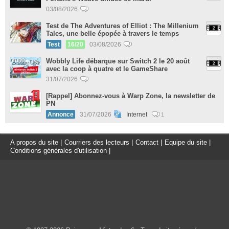
03/08/2026
Test de The Adventures of Elliot : The Millenium
Tales, une belle épopée à travers le temps
Test
16/20
03/08/2026
Wobbly Life débarque sur Switch 2 le 20 août
avec la coop à quatre et le GameShare
31/07/2026
[Rappel] Abonnez-vous à Warp Zone, la newsletter de
PN
Annonce
31/07/2026
Internet
1
A propos du site
|
Courriers des lecteurs
|
Contact
|
Equipe du site
|
Conditions générales d'utilisation
|