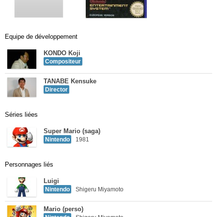
Equipe de développement
KONDO Koji
Compositeur
TANABE Kensuke
Director
Séries liées
Super Mario (saga)
Nintendo
1981
Personnages liés
Luigi
Nintendo
Shigeru Miyamoto
Mario (perso)