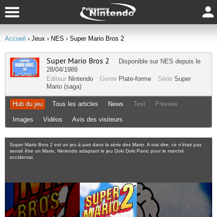
Accueil
› Jeux
› NES
› Super Mario Bros 2
Super Mario Bros 2
Disponible sur
NES
depuis le
28/04/1989
Editeur
Nintendo
Genre
Plate-forme
Série
Super
Mario (saga)
Hub du jeu
Tous les articles
News
Test
Preview
Images
Vidéos
Avis des visiteurs
Super Mario Bros 2 est un jeu à part dans la série des Mario. A vrai dire, ce n'était pas
sensé être un Mario, Nintendo adaptant le jeu Doki Doki Panic pour le marché
occidental.