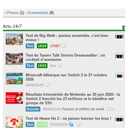
›
Photos
(1) -
Screenshots
(8)
Actu 24/7
Test de Big Walk : perdus ensemble, c'est bien
mieux !
Test
18/20
17h07
Test de Tavern Talk Stories Dreamwalker : un
cocktail d’aventures
Test
19/20
hier
Minecraft débarque sur Switch 2 le 27 octobre
2026
06/08/2026
Résultats trimestriels de Nintendo au 30 juin 2026 : la
Switch 2 franchit les 23 millions et le bénéfice net
grimpe de 53%
Dossier
06/08/2026
Finance et chiffres de vente
1
Test de Heave Ho 2 : ne jamais baisser les bras !
Test
17/20
05/08/2026