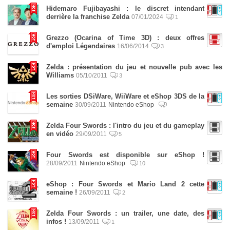
Hidemaro Fujibayashi : le discret intendant
derrière la franchise Zelda
07/01/2024
1
Grezzo (Ocarina of Time 3D) : deux offres
d'emploi Légendaires
16/06/2014
3
Zelda : présentation du jeu et nouvelle pub avec les
Williams
05/10/2011
3
Les sorties DSiWare, WiiWare et eShop 3DS de la
semaine
30/09/2011
Nintendo eShop
Zelda Four Swords : l'intro du jeu et du gameplay
en vidéo
29/09/2011
5
Four Swords est disponible sur eShop !
28/09/2011
Nintendo eShop
10
eShop : Four Swords et Mario Land 2 cette
semaine !
26/09/2011
2
Zelda Four Swords : un trailer, une date, des
infos !
13/09/2011
1