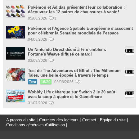
Pokémon et Adidas présentent leur collaboration :
découvrez les 12 paires de chaussures à venir !
05/08/2026
1
Pokémon et l'Agence Spatiale Européenne s’associent
pour célébrer la Semaine mondiale de l’espace
04/08/2026
Un Nintendo Direct dédié à Fire emblem:
Fortune's Weave diffusé ce mardi
03/08/2026
Test de The Adventures of Elliot : The Millenium
Tales, une belle épopée à travers le temps
Test
16/20
03/08/2026
Wobbly Life débarque sur Switch 2 le 20 août
avec la coop à quatre et le GameShare
31/07/2026
A propos du site
|
Courriers des lecteurs
|
Contact
|
Equipe du site
|
Conditions générales d'utilisation
|