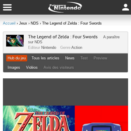
Accueil
› Jeux
› NDS
› The Legend of Zelda : Four Swords
The Legend of Zelda : Four Swords
A paraître
sur
NDS
Editeur
Nintendo
Genre
Action
Hub du jeu
Tous les articles
News
Test
Preview
Images
Vidéos
Avis des visiteurs