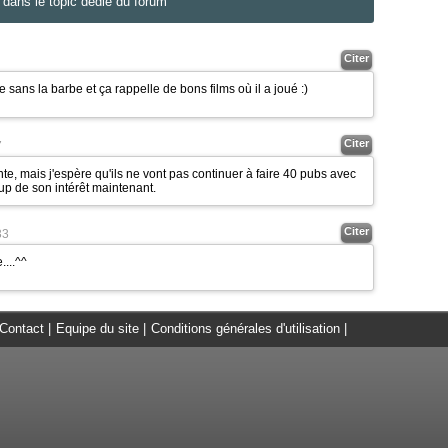
dans le topic dédié du forum
Citer
se sans la barbe et ça rappelle de bons films où il a joué
:)
Citer
7
nte, mais j'espère qu'ils ne vont pas continuer à faire 40 pubs avec
p de son intérêt maintenant.
Citer
33
....^^
Contact
|
Equipe du site
|
Conditions générales d'utilisation
|