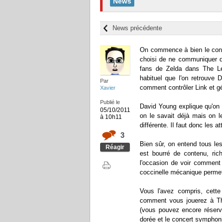
News
News précédente
On commence à bien le conna
choisi de ne communiquer qu
fans de Zelda dans The Le
habituel que l'on retrouve
Par
comment contrôler Link et g
Xavier
Publié le
David Young explique qu'on 
05/10/2011
on le savait déjà mais on l
à 10h11
différente. Il faut donc les 
3
Bien sûr, on entend tous les
Réagir
est bourré de contenu, ri
l'occasion de voir comment 
coccinelle mécanique permet
Vous l'avez compris, cett
comment vous jouerez à Th
(vous pouvez encore réserve
dorée et le concert symphoni