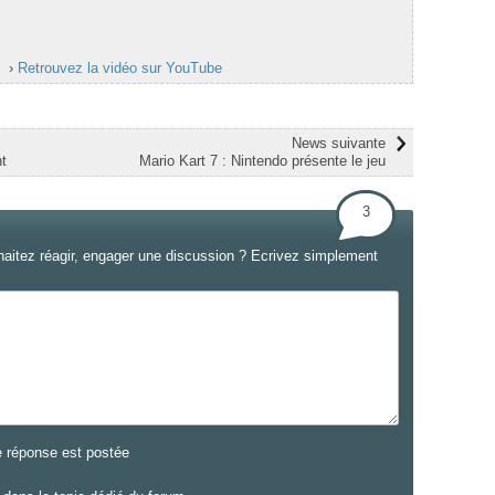
›
Retrouvez la vidéo sur YouTube
News suivante
t
Mario Kart 7 : Nintendo présente le jeu
3
haitez réagir, engager une discussion ? Ecrivez simplement
e réponse est postée