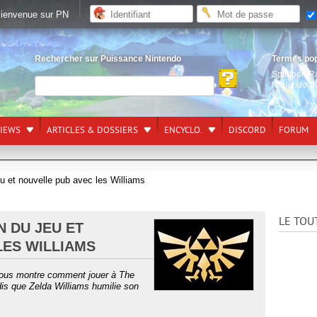
ienvenue sur PN
Rechercher sur Puissance Nintendo
Termes po
Splatoon R
Nintendo S
VIEWS
ARTICLES & DOSSIERS
ENCYCLO.
DISCORD
FORUM
eu et nouvelle pub avec les Williams
LE TOU
N DU JEU ET
LES WILLIAMS
nous montre comment jouer à The
is que Zelda Williams humilie son