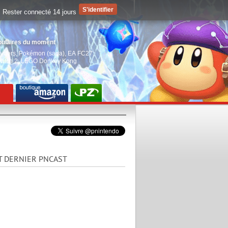
Rester connecté 14 jours
pulaires du moment
aiders
,
Pokémon (saga)
,
EA FC27
,
witch 2
,
LEGO Donkey Kong
T DERNIER PNCAST