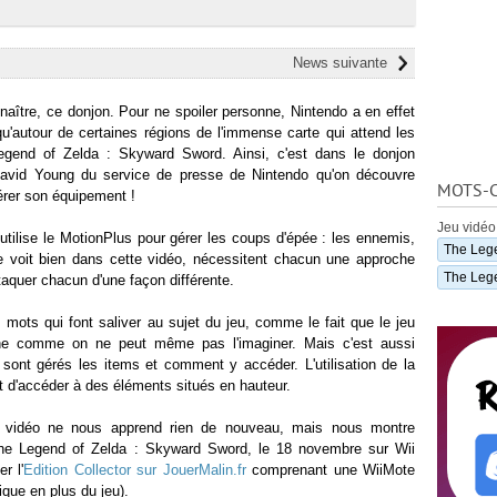
News suivante
ître, ce donjon. Pour ne spoiler personne, Nintendo a en effet
'autour de certaines régions de l'immense carte qui attend les
gend of Zelda : Skyward Sword. Ainsi, c'est dans le donjon
 David Young du service de presse de Nintendo qu'on découvre
MOTS-C
érer son équipement !
Jeu vidéo
utilise le MotionPlus pour gérer les coups d'épée : les ennemis,
The Lege
e voit bien dans cette vidéo, nécessitent chacun une approche
The Lege
attaquer chacun d'une façon différente.
 mots qui font saliver au sujet du jeu, comme le fait que le jeu
che comme on ne peut même pas l'imaginer. Mais c'est aussi
sont gérés les items et comment y accéder. L'utilisation de la
 d'accéder à des éléments situés en hauteur.
e vidéo ne nous apprend rien de nouveau, mais nous montre
e Legend of Zelda : Skyward Sword, le 18 novembre sur Wii
r l'
Edition Collector sur JouerMalin.fr
comprenant une WiiMote
que en plus du jeu).