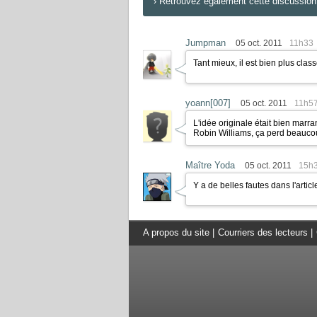
›
Retrouvez également cette discussion 
Jumpman
05 oct. 2011
11h33
Tant mieux, il est bien plus clas
yoann[007]
05 oct. 2011
11h5
L'idée originale était bien marra
Robin Williams, ça perd beaucou
Maître Yoda
05 oct. 2011
15h
Y a de belles fautes dans l'article
A propos du site
|
Courriers des lecteurs
|