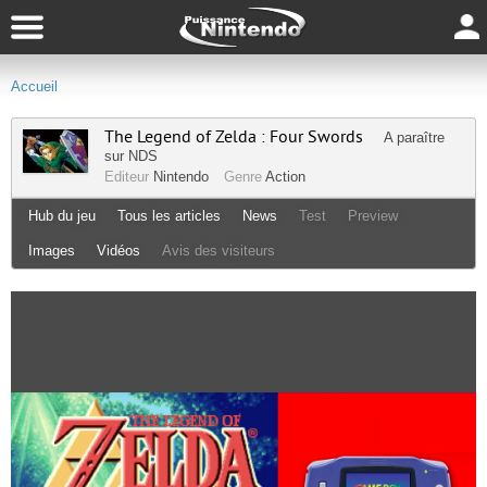
Accueil
The Legend of Zelda : Four Swords
A paraître
sur
NDS
Editeur
Nintendo
Genre
Action
Hub du jeu
Tous les articles
News
Test
Preview
Images
Vidéos
Avis des visiteurs