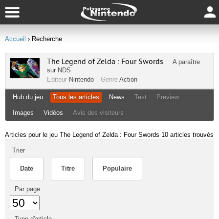
Accueil
› Recherche
The Legend of Zelda : Four Swords
A paraître
sur
NDS
Editeur
Nintendo
Genre
Action
Hub du jeu
Tous les articles
News
Test
Preview
Images
Vidéos
Avis des visiteurs
Articles pour le jeu The Legend of Zelda : Four Swords
10 articles trouvés
Trier
Date
Titre
Populaire
Par page
Type d'article