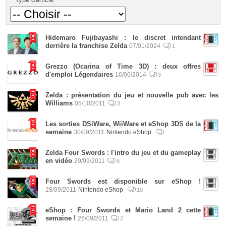
Hidemaro Fujibayashi : le discret intendant
derrière la franchise Zelda
07/01/2024
1
Grezzo (Ocarina of Time 3D) : deux offres
d'emploi Légendaires
16/06/2014
3
Zelda : présentation du jeu et nouvelle pub avec les
Williams
05/10/2011
3
Les sorties DSiWare, WiiWare et eShop 3DS de la
semaine
30/09/2011
Nintendo eShop
Zelda Four Swords : l'intro du jeu et du gameplay
en vidéo
29/09/2011
5
Four Swords est disponible sur eShop !
28/09/2011
Nintendo eShop
10
eShop : Four Swords et Mario Land 2 cette
semaine !
26/09/2011
2