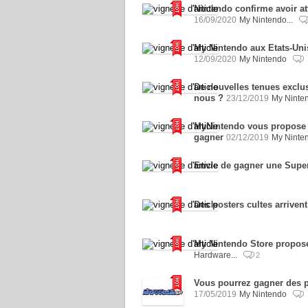
Nintendo confirme avoir at
16/09/2020
My Nintendo...
My Nintendo aux Etats-Un
12/09/2020
My Nintendo
De nouvelles tenues exclu
nous ?
23/12/2019
My Ninte
MyNintendo vous propose s
gagner
02/12/2019
My Ninte
Envie de gagner une Supe
Des posters cultes arriven
My Nintendo Store propos
Hardware...
2
Vous pourrez gagner des 
17/05/2019
My Nintendo