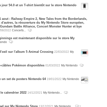
jour 54.0 et un T-shirt bientôt sur le store Nintendo
6 aout : Railway Empire 2, New Tales from the Borderlands,
 d'autres, la réouverture du My Nintendo Store européen,
 Gundam Battle Alliance, Concert Monster Hunter et bye
/08/2022
Concerts...
innings est maintenant disponible sur le store My
tendo
'oeil sur l'album 5 Animal Crossing
22/03/2022
My
he-câbles Pokémon disponibles
01/03/2022
My Nintendo
 un set de posters Nintendo 64
19/01/2022
My Nintendo
le calendrier 2022
14/12/2021
My Nintendo...
ead sur My Nintendo Store
13/12/2021
My Nintendo...
1