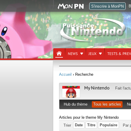
B
S'inscrire à MonPN
NEWS
JEUX
TESTS & PRE
Accueil
› Recherche
My Nintendo
Fait l'ac
Hub du thème
Tous les articles
N
Articles pour le theme My Nintendo
Date
Titre
Populaire
Trier
Par 