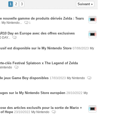
1
2
3
Suivant »
e nouvelle gamme de produits dérivés Zelda : Tears
4
My Nintendo...
1
AR10 Day en Europe avec des offres exclusives
 DAY...
lusif est disponible sur le My Nintendo Store
07/06/2023
My
rte-clés Festival Splatoon x The Legend of Zelda
Nintendo
 de jeux Game Boy disponibles
17/03/2023
My Nintendo
rouges sur le My Nintendo Store européen
28/10/2022
My
se des articles exclusifs pour la sortie de Mario +
 of Hope
23/10/2022
My Nintendo