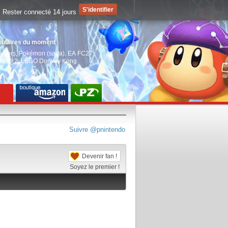
Rester connecté 14 jours
pulaires du moment
aiders
,
Pokémon (saga)
,
EA FC27
,
witch 2
,
LEGO Donkey Kong
Suivre @pnintendo
Devenir fan !
Soyez le premier !