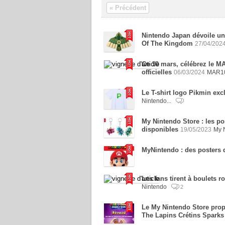
« Précédent
Nintendo Japan dévoile un
Of The Kingdom
27/04/202
Ce 10 mars, célébrez le M
officielles
06/03/2024
MAR10
Le T-shirt logo Pikmin exc
Nintendo...
My Nintendo Store : les po
disponibles
19/05/2023
My 
MyNintendo : des posters
Les fans tirent à boulets 
Nintendo
2
Le My Nintendo Store propo
The Lapins Crétins Sparks