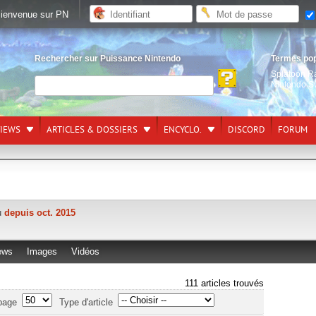
ienvenue sur PN
Rechercher sur Puissance Nintendo
Termes po
Splatoon R
Nintendo S
VIEWS
ARTICLES & DOSSIERS
ENCYCLO.
DISCORD
FORUM
tu
depuis oct. 2015
ews
Images
Vidéos
111 articles trouvés
page
Type d'article