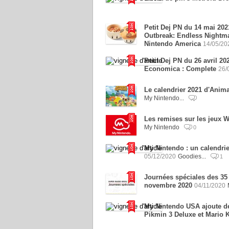
Petit Dej PN du 14 mai 202
Outbreak: Endless Nightma
Nintendo America
14/05/20
Petit Dej PN du 26 avril 2
Economica : Complete
26/
Le calendrier 2021 d'Anima
My Nintendo...
Les remises sur les jeux W
My Nintendo
0
My Nintendo : un calendrie
05/12/2020
Goodies...
1
Journées spéciales des 35 
novembre 2020
04/11/2020
My Nintendo USA ajoute d
Pikmin 3 Deluxe et Mario K