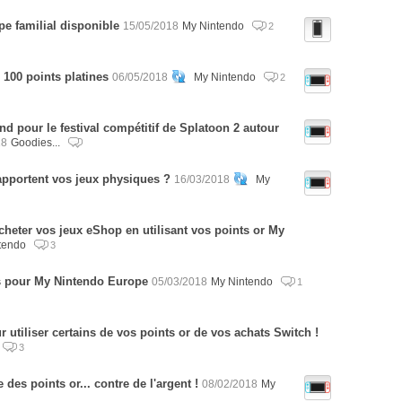
e familial disponible
15/05/2018
My Nintendo
2
100 points platines
06/05/2018
My Nintendo
2
nd pour le festival compétitif de Splatoon 2 autour
18
Goodies...
pportent vos jeux physiques ?
16/03/2018
My
heter vos jeux eShop en utilisant vos points or My
tendo
3
 pour My Nintendo Europe
05/03/2018
My Nintendo
1
 utiliser certains de vos points or de vos achats Switch !
3
des points or... contre de l'argent !
08/02/2018
My