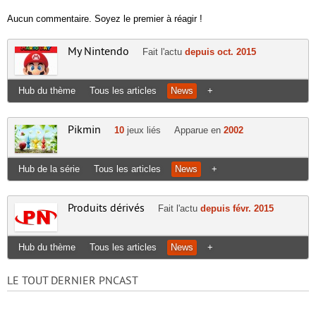
Aucun commentaire. Soyez le premier à réagir !
My Nintendo
Fait l'actu
depuis oct. 2015
Hub du thème
Tous les articles
News
+
Pikmin
10
jeux liés
Apparue en
2002
Hub de la série
Tous les articles
News
+
Produits dérivés
Fait l'actu
depuis févr. 2015
Hub du thème
Tous les articles
News
+
LE TOUT DERNIER PNCAST