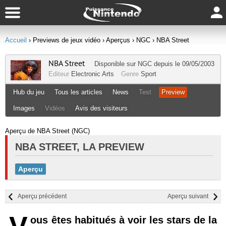
Accueil
› Previews de jeux vidéo
› Aperçus
› NGC
› NBA Street
NBA Street
Disponible sur
NGC
depuis le 09/05/2003
Editeur
Electronic Arts
Genre
Sport
Hub du jeu
Tous les articles
News
Test
Preview
Images
Vidéos
Avis des visiteurs
Aperçu de NBA Street (NGC)
NBA STREET, LA PREVIEW
Aperçu
Aperçu précédent
Aperçu suivant
ous êtes habitués à voir les stars de la