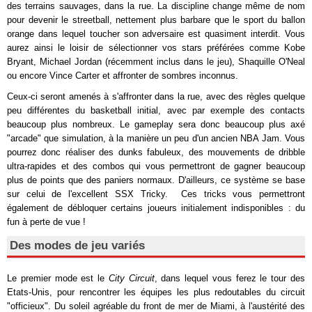
des terrains sauvages, dans la rue. La discipline change même de nom
pour devenir le streetball, nettement plus barbare que le sport du ballon
orange dans lequel toucher son adversaire est quasiment interdit. Vous
aurez ainsi le loisir de sélectionner vos stars préférées comme Kobe
Bryant, Michael Jordan (récemment inclus dans le jeu), Shaquille O'Neal
ou encore Vince Carter et affronter de sombres inconnus.
Ceux-ci seront amenés à s'affronter dans la rue, avec des règles quelque
peu différentes du basketball initial, avec par exemple des contacts
beaucoup plus nombreux. Le gameplay sera donc beaucoup plus axé
"arcade" que simulation, à la manière un peu d'un ancien NBA Jam. Vous
pourrez donc réaliser des dunks fabuleux, des mouvements de dribble
ultra-rapides et des combos qui vous permettront de gagner beaucoup
plus de points que des paniers normaux. D'ailleurs, ce système se base
sur celui de l'excellent SSX Tricky. Ces tricks vous permettront
également de débloquer certains joueurs initialement indisponibles : du
fun à perte de vue !
Des modes de jeu variés
Le premier mode est le
City Circuit
, dans lequel vous ferez le tour des
Etats-Unis, pour rencontrer les équipes les plus redoutables du circuit
"officieux". Du soleil agréable du front de mer de Miami, à l'austérité des