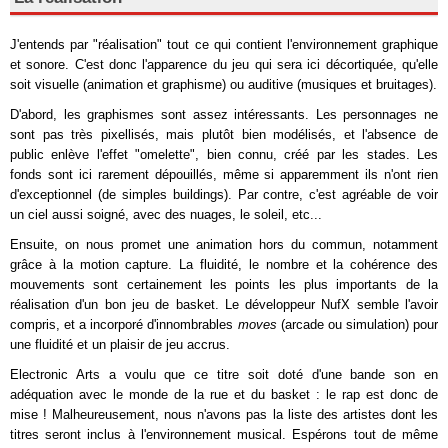
J'entends par "réalisation" tout ce qui contient l'environnement graphique
et sonore. C'est donc l'apparence du jeu qui sera ici décortiquée, qu'elle
soit visuelle (animation et graphisme) ou auditive (musiques et bruitages).
D'abord, les graphismes sont assez intéressants. Les personnages ne
sont pas très pixellisés, mais plutôt bien modélisés, et l'absence de
public enlève l'effet "omelette", bien connu, créé par les stades. Les
fonds sont ici rarement dépouillés, même si apparemment ils n'ont rien
d'exceptionnel (de simples buildings). Par contre, c'est agréable de voir
un ciel aussi soigné, avec des nuages, le soleil, etc...
Ensuite, on nous promet une animation hors du commun, notamment
grâce à la motion capture. La fluidité, le nombre et la cohérence des
mouvements sont certainement les points les plus importants de la
réalisation d'un bon jeu de basket. Le développeur NufX semble l'avoir
compris, et a incorporé d'innombrables
moves
(arcade ou simulation) pour
une fluidité et un plaisir de jeu accrus.
Electronic Arts a voulu que ce titre soit doté d'une bande son en
adéquation avec le monde de la rue et du basket : le rap est donc de
mise ! Malheureusement, nous n'avons pas la liste des artistes dont les
titres seront inclus à l'environnement musical. Espérons tout de même