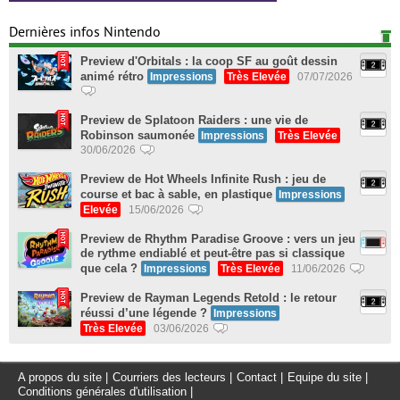
Dernières infos Nintendo
Preview d'Orbitals : la coop SF au goût dessin
animé rétro
Impressions
Très Elevée
07/07/2026
Preview de Splatoon Raiders : une vie de
Robinson saumonée
Impressions
Très Elevée
30/06/2026
Preview de Hot Wheels Infinite Rush : jeu de
course et bac à sable, en plastique
Impressions
Elevée
15/06/2026
Preview de Rhythm Paradise Groove : vers un jeu
de rythme endiablé et peut-être pas si classique
que cela ?
Impressions
Très Elevée
11/06/2026
Preview de Rayman Legends Retold : le retour
réussi d’une légende ?
Impressions
Très Elevée
03/06/2026
A propos du site
|
Courriers des lecteurs
|
Contact
|
Equipe du site
|
Conditions générales d'utilisation
|