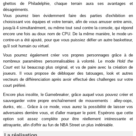
ghettos de Philadelphie, chaque terrain aura ses avantages et
désagréments.
Vous pourrez bien évidemment faire des parties d'exhibition en
choisissant vos équipes et votre terrain, afin de vous amuser entre amis,
jusqu'à 4 simultanément, ou même tout seul contre la console, qui répond
encore une fois au doux nom de CPU. De la même manière, le mode un-
contre-un a été ajouté, pour que vous puissiez défier un autre basketteur,
qu'il soit humain ou virtuel.
Vous pourrez également créer vos propres personnages grâce à de
nombreux paramètres personnalisables à volonté. Le mode
Hold the
Court
est lui beaucoup plus original, et va de paire avec la création de
joueurs. Il vous propose de débloquer des tatouages, look et autres
vecteurs de différenciation après avoir effectué des challenges sur votre
court préféré.
Encore plus insolite, le
Gamebreaker
, grâce auquel vous pouvez créer et
sauvegarder votre propre enchaînement de mouvements : alley-oops,
dunks, etc... Grâce à ce mode, vous aurez la possibilité de laisser vos
adversaires derrière vous, et d'aller marquer le point. Espérons que cette
option soit assez complète pour être réellement intéressante et
attrayante, afin d'offrir au fun de NBA Street un plus indéniable.
La réalisation