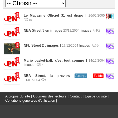
Le Magazine Officiel 31 est dispo !
26/01/2005
15
NBA Street 3 en images
23/12/2004
Images
2
NFL Street 2 : images !
17/12/2004
Images
0
Mario basket-ball, c'est tout comme !
14/12/2004
Images
7
NBA Street, la preview
Aperçu
Faible
01/01/2004
A propos du site
|
Courriers des lecteurs
|
Contact
|
Equipe du site
|
Conditions générales d'utilisation
|