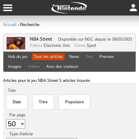
Accueil
› Recherche
NBA Street
Disponible sur
NGC
depuis le 09/05/2003
Editeur
Electronic Arts
Genre
Sport
Hub du jeu
Tous les articles
News
Test
Preview
Images
Vidéos
Avis des visiteurs
Articles pour le jeu NBA Street
5 articles trouvés
Trier
Date
Titre
Populaire
Par page
Type d'article