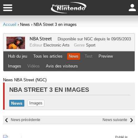
Accueil
› News
› NBA Street 3 en images
NBA Street
Disponible sur
NGC
depuis le 09/05/2003
Editeur
Electronic Arts
Genre
Sport
Hub du jeu
Tous les articles
News
Test
Preview
Images
Vidéos
Avis des visiteurs
News NBA Street (NGC)
NBA STREET 3 EN IMAGES
News
Images
News précédente
News suivante
Publié le