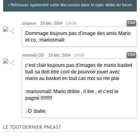
›
Retrouvez également cette discussion dans le topic dédié du forum
Citer
sinpave
23 déc. 2004
14h36
Dommage toujours pas d'image des amis Mario
et co.
:mariosmall:
Citer
nintendo DS
23 déc. 2004
18h00
c'est clair toujours pas d'images de mario basket
ball sa doit étre cool de pouivoir jouer avec
mario au basket en tout cas moi sa me plai
:mariosmall:
Mario drible , il tire , et c'est le
pagné !!!!!!!!!
:-D
:balle:
LE TOUT DERNIER PNCAST