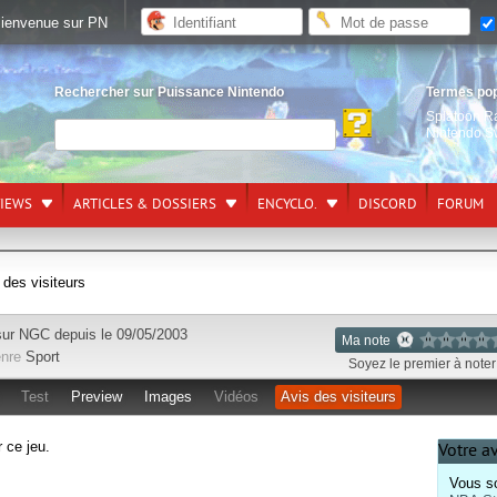
ienvenue sur PN
Rechercher sur Puissance Nintendo
Termes po
Splatoon R
Nintendo S
VIEWS
ARTICLES & DOSSIERS
ENCYCLO.
DISCORD
FORUM
 des visiteurs
sur
NGC
depuis le 09/05/2003
Ma note
nre
Sport
Soyez le premier à noter 
Test
Preview
Images
Vidéos
Avis des visiteurs
r ce jeu.
Votre a
Vous so