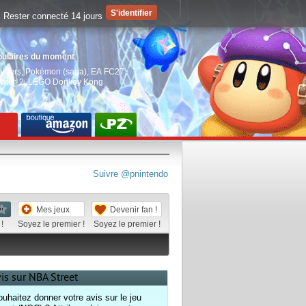
Rester connecté 14 jours
pulaires du moment
aiders
,
Pokémon (saga)
,
EA FC27
,
witch 2
,
LEGO Donkey Kong
Suivre @pnintendo
Mes jeux
Devenir fan !
!
Soyez le premier !
Soyez le premier !
vis sur NBA Street
uhaitez donner votre avis sur le jeu