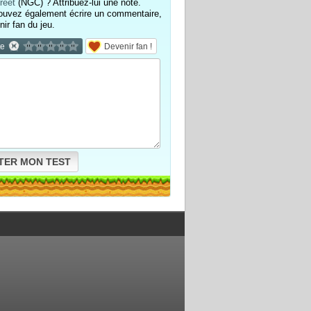
reet
(NGC) ? Attribuez-lui une note.
ouvez également écrire un commentaire,
nir fan du jeu.
te
Devenir fan !
TER MON TEST