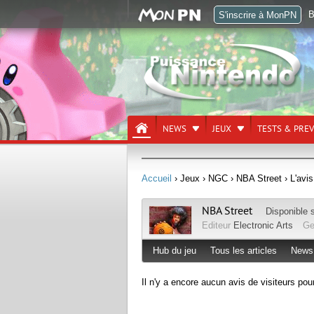
B
S'inscrire à MonPN
NEWS
JEUX
TESTS & PRE
Accueil
› Jeux
› NGC
› NBA Street
› L'avis
NBA Street
Disponible 
Editeur
Electronic Arts
Ge
Hub du jeu
Tous les articles
News
Il n'y a encore aucun avis de visiteurs pou