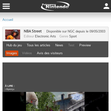
Accueil
NBA Street
Disponible sur
NGC
depuis le 09/05/2003
Editeur
Electronic Arts
Genre
Sport
Hub du jeu
Tous les articles
News
Test
Preview
Images
Vidéos
Avis des visiteurs
À LIRE :
›
Aperçu