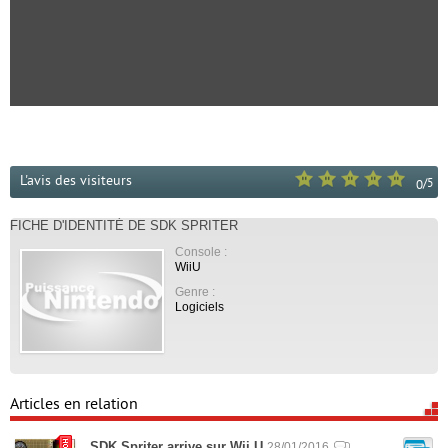
L'avis des visiteurs
/
5
0
FICHE D'IDENTITÉ DE SDK SPRITER
Console :
WiiU
Genre :
Logiciels
Articles en relation
SDK Spriter arrive sur Wii U
28/01/2016