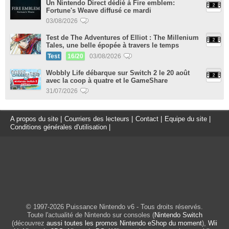
Un Nintendo Direct dédié à Fire emblem:
Fortune's Weave diffusé ce mardi
03/08/2026
Test de The Adventures of Elliot : The Millenium
Tales, une belle épopée à travers le temps
Test
16/20
03/08/2026
Wobbly Life débarque sur Switch 2 le 20 août
avec la coop à quatre et le GameShare
31/07/2026
A propos du site
|
Courriers des lecteurs
|
Contact
|
Equipe du site
|
Conditions générales d'utilisation
|
© 1997-2026 Puissance Nintendo v6 - Tous droits réservés.
Toute l'actualité de Nintendo sur consoles (
Nintendo Switch
(découvrez
aussi toutes les promos Nintendo eShop du moment
),
Wii