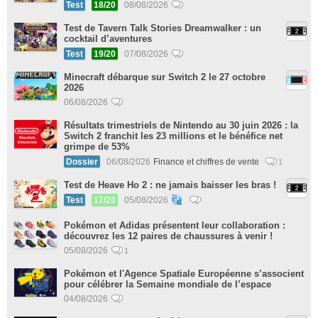
Test
18/20
08/08/2026
Test de Tavern Talk Stories Dreamwalker : un
cocktail d’aventures
Test
19/20
07/08/2026
Minecraft débarque sur Switch 2 le 27 octobre
2026
06/08/2026
Résultats trimestriels de Nintendo au 30 juin 2026 : la
Switch 2 franchit les 23 millions et le bénéfice net
grimpe de 53%
Dossier
06/08/2026
Finance et chiffres de vente
1
Test de Heave Ho 2 : ne jamais baisser les bras !
Test
17/20
05/08/2026
Pokémon et Adidas présentent leur collaboration :
découvrez les 12 paires de chaussures à venir !
05/08/2026
1
Pokémon et l'Agence Spatiale Européenne s’associent
pour célébrer la Semaine mondiale de l’espace
04/08/2026