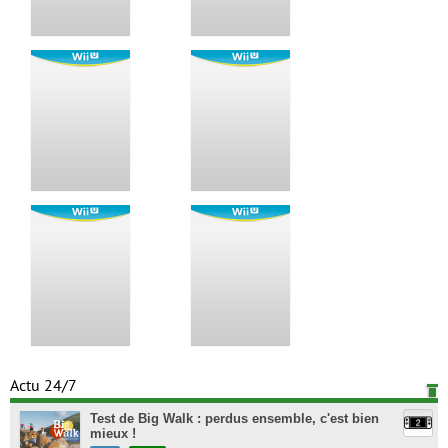
Actu 24/7
Test de Big Walk : perdus ensemble, c'est bien
mieux !