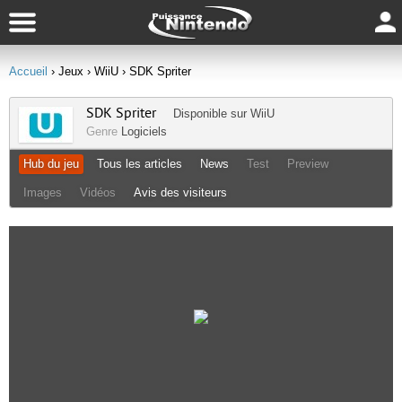
Accueil
› Jeux
› WiiU
› SDK Spriter
SDK Spriter
Disponible sur
WiiU
Genre
Logiciels
Hub du jeu
Tous les articles
News
Test
Preview
Images
Vidéos
Avis des visiteurs