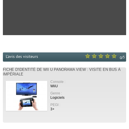
L'avis des visiteurs
/
5
0
FICHE D'IDENTITÉ DE WII U PANORAMA VIEW : VISITE EN BUS À
IMPÉRIALE
Console :
WiiU
Genre :
Logiciels
PEGI :
3+