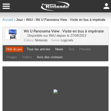
Accueil
› Jeux
› WiiU
› Wii U Panorama View : Visite en bus à impériale
Wii U Panorama View : Visite en bus à impériale
Disponible sur
WiiU
depuis le 27/04/2013
Editeur
Nintendo
Genre
Logiciels
Hub du jeu
Tous les articles
News
Test
Preview
Images
Vidéos
Avis des visiteurs