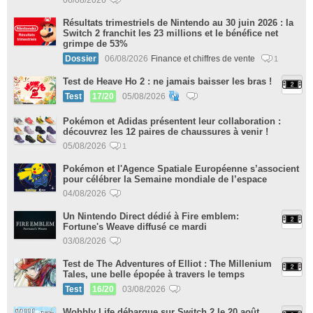
Résultats trimestriels de Nintendo au 30 juin 2026 : la
Switch 2 franchit les 23 millions et le bénéfice net
grimpe de 53%
Dossier
06/08/2026
Finance et chiffres de vente
1
Test de Heave Ho 2 : ne jamais baisser les bras !
Test
17/20
05/08/2026
Pokémon et Adidas présentent leur collaboration :
découvrez les 12 paires de chaussures à venir !
05/08/2026
1
Pokémon et l'Agence Spatiale Européenne s’associent
pour célébrer la Semaine mondiale de l’espace
04/08/2026
Un Nintendo Direct dédié à Fire emblem:
Fortune's Weave diffusé ce mardi
03/08/2026
Test de The Adventures of Elliot : The Millenium
Tales, une belle épopée à travers le temps
Test
16/20
03/08/2026
Wobbly Life débarque sur Switch 2 le 20 août