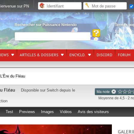
ienvenue sur PN
Rechercher sur Puissance Nintendo
Termes po
Splatoon R
Nintendo S
VIEWS
ARTICLES & DOSSIERS
ENCYCLO.
DISCORD
FORUM
 L'Ère du Fléau
du Fléau
Disponible sur
Switch
depuis le
Ma note
Moyenne de 4,5 - 2 n
ction
Test
Previews
Images
Vidéos
Avis des visiteurs
GALERI