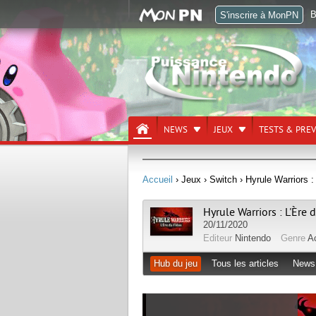
B
S'inscrire à MonPN
NEWS
JEUX
TESTS & PRE
Accueil
› Jeux
› Switch
› Hyrule Warriors :
Hyrule Warriors : L'Ère 
20/11/2020
Editeur
Nintendo
Genre
A
Hub du jeu
Tous les articles
News