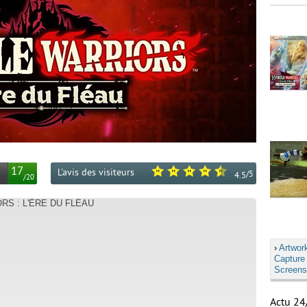
17
L'avis des visiteurs
/
5
4.5
/
20
RS : L'ÈRE DU FLÉAU
›
Artwor
Capture
Screens
Actu 24