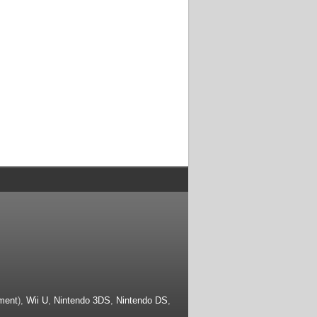
ment
),
Wii U
,
Nintendo 3DS
,
Nintendo DS
,