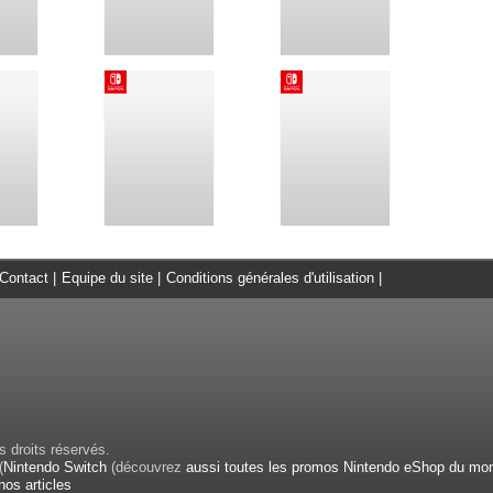
Contact
|
Equipe du site
|
Conditions générales d'utilisation
|
 droits réservés.
(
Nintendo Switch
(découvrez
aussi toutes les promos Nintendo eShop du mo
nos articles