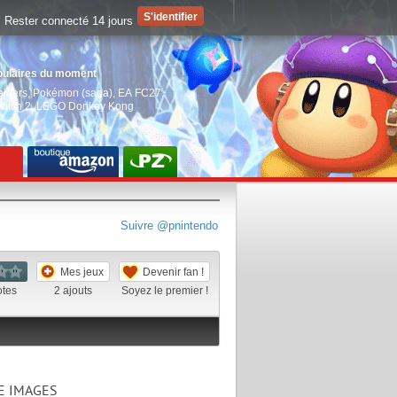
Rester connecté 14 jours
pulaires du moment
aiders
,
Pokémon (saga)
,
EA FC27
,
witch 2
,
LEGO Donkey Kong
Suivre @pnintendo
Mes jeux
Devenir fan !
otes
2
ajouts
Soyez le premier !
E IMAGES