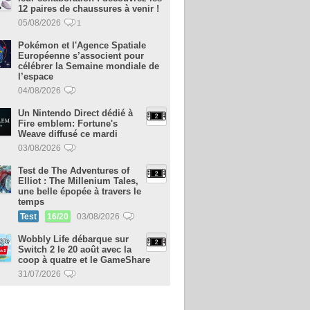
12 paires de chaussures à venir !
05/08/2026
1
Pokémon et l'Agence Spatiale
Européenne s’associent pour
célébrer la Semaine mondiale de
l’espace
04/08/2026
Un Nintendo Direct dédié à
Fire emblem: Fortune's
Weave diffusé ce mardi
03/08/2026
Test de The Adventures of
Elliot : The Millenium Tales,
une belle épopée à travers le
temps
Test
16/20
03/08/2026
Wobbly Life débarque sur
Switch 2 le 20 août avec la
coop à quatre et le GameShare
31/07/2026