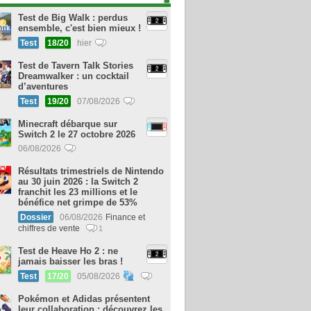
Test de Big Walk : perdus
ensemble, c'est bien mieux !
Test
18/20
hier
Test de Tavern Talk Stories
Dreamwalker : un cocktail
d’aventures
Test
19/20
07/08/2026
Minecraft débarque sur
Switch 2 le 27 octobre 2026
06/08/2026
Résultats trimestriels de Nintendo
au 30 juin 2026 : la Switch 2
franchit les 23 millions et le
bénéfice net grimpe de 53%
Dossier
06/08/2026
Finance et
chiffres de vente
1
Test de Heave Ho 2 : ne
jamais baisser les bras !
Test
17/20
05/08/2026
Pokémon et Adidas présentent
leur collaboration : découvrez les