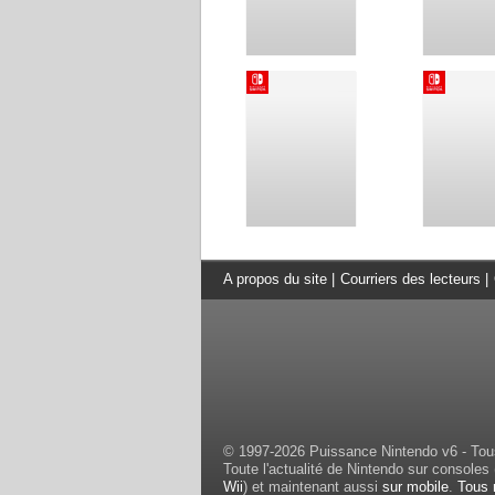
A propos du site
|
Courriers des lecteurs
|
© 1997-2026 Puissance Nintendo v6 - Tous
Toute l'actualité de Nintendo sur consoles 
Wii
) et maintenant aussi
sur mobile
.
Tous 