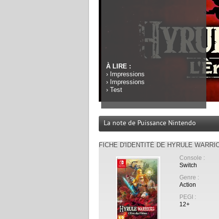
À LIRE :
›
Impressions
›
Impressions
›
Test
La note de Puissance Nintendo
FICHE D'IDENTITÉ DE HYRULE WARRIO
Console :
Switch
Genre :
Action
PEGI :
12+