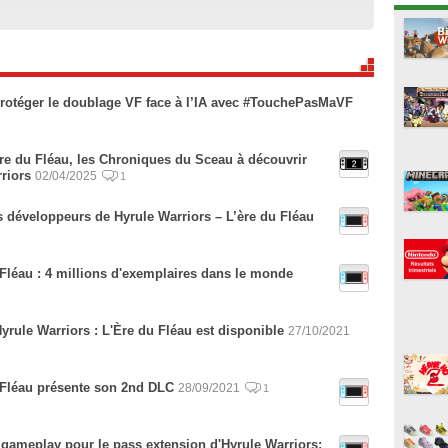
 protéger le doublage VF face à l’IA avec #TouchePasMaVF
Ère du Fléau, les Chroniques du Sceau à découvrir
rriors
02/04/2025
1
es développeurs de Hyrule Warriors – L’ère du Fléau
 Fléau : 4 millions d'exemplaires dans le monde
Hyrule Warriors : L'Ère du Fléau est disponible
27/10/2021
u Fléau présente son 2nd DLC
28/09/2021
1
 gameplay pour le pass extension d'Hyrule Warriors: