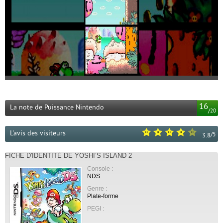
16
La note de Puissance Nintendo
/
20
L'avis des visiteurs
/
5
3.8
FICHE D'IDENTITÉ DE YOSHI’S ISLAND 2
Console :
NDS
Genre :
Plate-forme
PEGI :