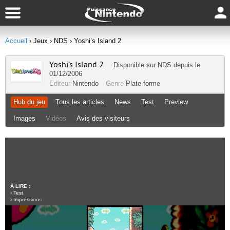
Accueil
› Jeux
› NDS
› Yoshi’s Island 2
Yoshi’s Island 2
Disponible sur
NDS
depuis le
01/12/2006
Editeur
Nintendo
Genre
Plate-forme
Hub du jeu
Tous les articles
News
Test
Preview
Images
Vidéos
Avis des visiteurs
À LIRE :
›
Test
›
Impressions