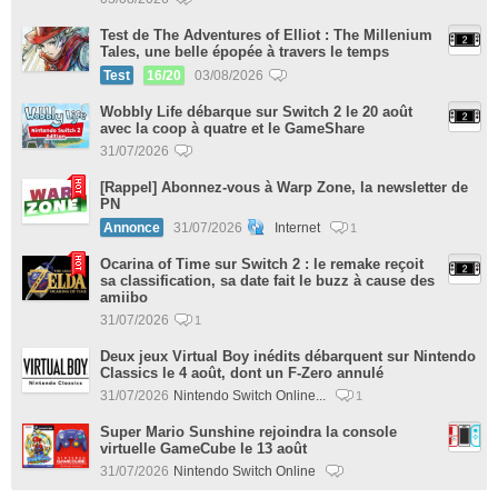
Test de The Adventures of Elliot : The Millenium
Tales, une belle épopée à travers le temps
Test
16/20
03/08/2026
Wobbly Life débarque sur Switch 2 le 20 août
avec la coop à quatre et le GameShare
31/07/2026
[Rappel] Abonnez-vous à Warp Zone, la newsletter de
PN
Annonce
31/07/2026
Internet
1
Ocarina of Time sur Switch 2 : le remake reçoit
sa classification, sa date fait le buzz à cause des
amiibo
31/07/2026
1
Deux jeux Virtual Boy inédits débarquent sur Nintendo
Classics le 4 août, dont un F-Zero annulé
31/07/2026
Nintendo Switch Online...
1
Super Mario Sunshine rejoindra la console
virtuelle GameCube le 13 août
31/07/2026
Nintendo Switch Online