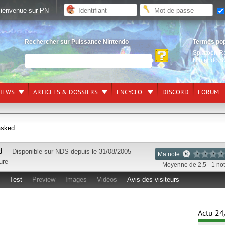
ienvenue sur PN
Rechercher sur Puissance Nintendo
Termes po
Splatoon R
Nintendo S
VIEWS
ARTICLES & DOSSIERS
ENCYCLO.
DISCORD
FORUM
asked
d
Disponible sur
NDS
depuis le 31/08/2005
Ma note
ure
Moyenne de 2,5 - 1 no
Test
Preview
Images
Vidéos
Avis des visiteurs
Actu 24