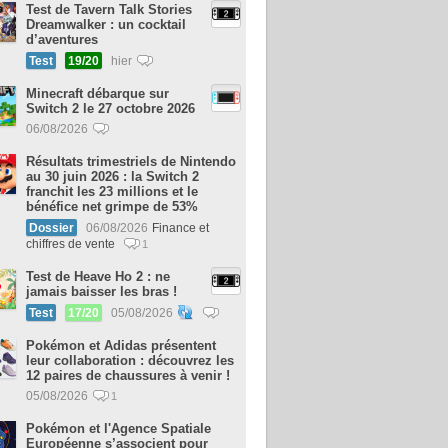
Test de Tavern Talk Stories
Dreamwalker : un cocktail
d’aventures
Test
19/20
hier
Minecraft débarque sur
Switch 2 le 27 octobre 2026
06/08/2026
Résultats trimestriels de Nintendo
au 30 juin 2026 : la Switch 2
franchit les 23 millions et le
bénéfice net grimpe de 53%
Dossier
06/08/2026
Finance et
chiffres de vente
1
Test de Heave Ho 2 : ne
jamais baisser les bras !
Test
17/20
05/08/2026
Pokémon et Adidas présentent
leur collaboration : découvrez les
12 paires de chaussures à venir !
05/08/2026
1
Pokémon et l'Agence Spatiale
Européenne s’associent pour