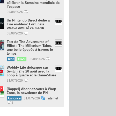
célébrer la Semaine mondiale de
l’espace
04/08/2026
Un Nintendo Direct dédié à
Fire emblem: Fortune's
Weave diffusé ce mardi
03/08/2026
Test de The Adventures of
Elliot : The Millenium Tales,
une belle épopée à travers le
temps
Test
16/20
03/08/2026
Wobbly Life débarque sur
Switch 2 le 20 août avec la
coop à quatre et le GameShare
31/07/2026
[Rappel] Abonnez-vous à Warp
Zone, la newsletter de PN
Annonce
31/07/2026
Internet
1