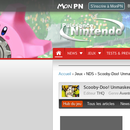
B
S'inscrire à MonPN
NEWS
JEUX
TESTS & PRE
Accueil
› Jeux
› NDS
› Scooby-Doo! Unm
Scooby-Doo! Unmaske
Editeur
THQ
Genre
Avent
Hub du jeu
Tous les articles
News