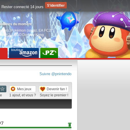
Rester connecté 14 jours
pulaires du moment
aiders
,
Pokémon (saga)
,
EA FC27
,
witch 2
,
LEGO Donkey Kong
Suivre @pnintendo
Mes jeux
Devenir fan !
te
1
ajout, et vous ?
Soyez le premier !
/7