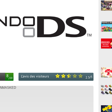
8
L'avis des visiteurs
/
5
2.5
/
20
 UNMASKED