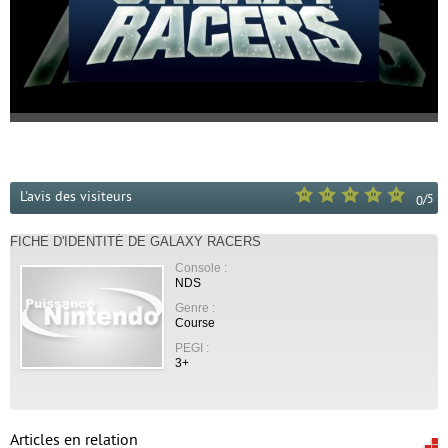
L'avis des visiteurs
/
5
0
FICHE D'IDENTITÉ DE GALAXY RACERS
Console :
NDS
Genre :
Course
PEGI :
3+
Articles en relation