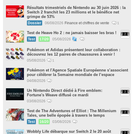
Résultats trimestriels de Nintendo au 30 juin 2026 : la
Switch 2 franchit les 23 millions et le bénéfice net
grimpe de 53%
Dossier
06/08/2026
Finance et chiffres de vente
1
Test de Heave Ho 2 : ne jamais baisser les bras !
Test
17/20
05/08/2026
Pokémon et Adidas présentent leur collaboration :
découvrez les 12 paires de chaussures à venir !
05/08/2026
1
Pokémon et l'Agence Spatiale Européenne s’associent
pour célébrer la Semaine mondiale de l’espace
04/08/2026
Un Nintendo Direct dédié à Fire emblem:
Fortune's Weave diffusé ce mardi
03/08/2026
Test de The Adventures of Elliot : The Millenium
Tales, une belle épopée à travers le temps
Test
16/20
03/08/2026
Wobbly Life débarque sur Switch 2 le 20 août