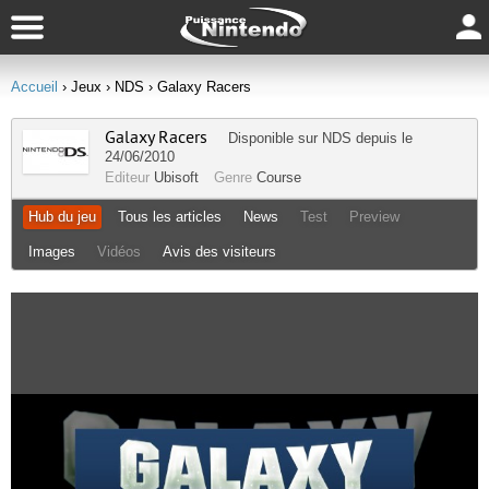
Accueil
› Jeux
› NDS
› Galaxy Racers
Galaxy Racers
Disponible sur
NDS
depuis le
24/06/2010
Editeur
Ubisoft
Genre
Course
Hub du jeu
Tous les articles
News
Test
Preview
Images
Vidéos
Avis des visiteurs