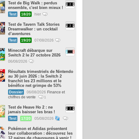
Test de Big Walk : perdus
ensemble, c'est bien mieux !
Test
18/20
hier
Test de Tavern Talk Stories
Dreamwalker : un cocktail
d’aventures
Test
19/20
07/08/2026
Minecraft débarque sur
Switch 2 le 27 octobre 2026
06/08/2026
Résultats trimestriels de Nintendo
au 30 juin 2026 : la Switch 2
franchit les 23 millions et le
bénéfice net grimpe de 53%
Dossier
06/08/2026
Finance et
chiffres de vente
1
Test de Heave Ho 2 : ne
jamais baisser les bras !
Test
17/20
05/08/2026
Pokémon et Adidas présentent
leur collaboration : découvrez les
12 paires de chaussures à venir !