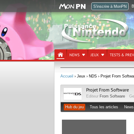
B
S'inscrire à MonPN
NEWS
JEUX
TESTS & PRE
Accueil
› Jeux
› NDS
› Projet From Softwa
Projet From Software
Editeur
From Software
Ge
Hub du jeu
Tous les articles
News