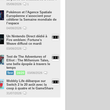
05/08/2026
1
Pokémon et l'Agence Spatiale
Européenne s’associent pour
célébrer la Semaine mondiale de
l’espace
04/08/2026
Un Nintendo Direct dédié à
Fire emblem: Fortune's
Weave diffusé ce mardi
03/08/2026
Test de The Adventures of
Elliot : The Millenium Tales,
une belle épopée à travers le
temps
Test
16/20
03/08/2026
Wobbly Life débarque sur
Switch 2 le 20 août avec la
coop à quatre et le GameShare
31/07/2026