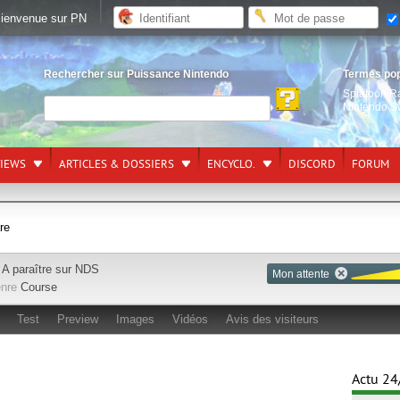
ienvenue sur PN
Rechercher sur Puissance Nintendo
Termes po
Splatoon R
Nintendo S
VIEWS
ARTICLES & DOSSIERS
ENCYCLO.
DISCORD
FORUM
re
A paraître sur
NDS
Mon attente
nre
Course
Test
Preview
Images
Vidéos
Avis des visiteurs
Actu 24