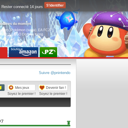
Rester connecté 14 jours
pulaires du moment
aiders
,
Pokémon (saga)
,
EA FC27
,
witch 2
,
LEGO Donkey Kong
Suivre @pnintendo
Mes jeux
Devenir fan !
Soyez le premier !
Soyez le premier !
/7