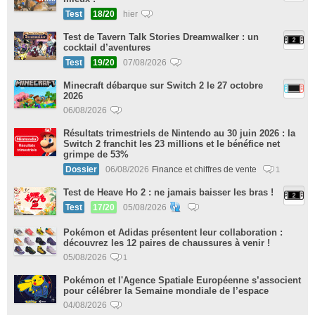
Test
18/20
hier
Test de Tavern Talk Stories Dreamwalker : un
cocktail d’aventures
Test
19/20
07/08/2026
Minecraft débarque sur Switch 2 le 27 octobre
2026
06/08/2026
Résultats trimestriels de Nintendo au 30 juin 2026 : la
Switch 2 franchit les 23 millions et le bénéfice net
grimpe de 53%
Dossier
06/08/2026
Finance et chiffres de vente
1
Test de Heave Ho 2 : ne jamais baisser les bras !
Test
17/20
05/08/2026
Pokémon et Adidas présentent leur collaboration :
découvrez les 12 paires de chaussures à venir !
05/08/2026
1
Pokémon et l'Agence Spatiale Européenne s’associent
pour célébrer la Semaine mondiale de l’espace
04/08/2026