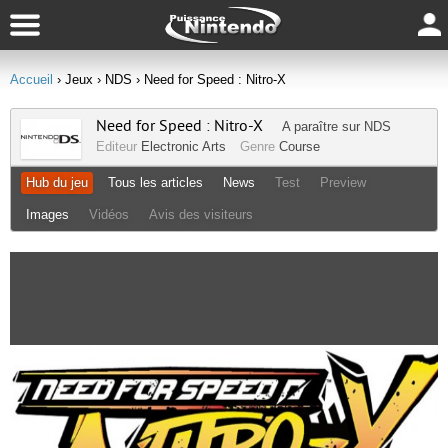
Accueil
› Jeux
› NDS
› Need for Speed : Nitro-X
Need for Speed : Nitro-X
A paraître sur
NDS
Editeur
Electronic Arts
Genre
Course
Hub du jeu
Tous les articles
News
Test
Preview
Images
Vidéos
Avis des visiteurs