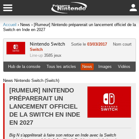
Accueil
› News
› [Rumeur] Nintendo préparerait un lancement officiel de la
Switch en Inde en 2027
Nintendo Switch
Sortie le
03/03/2017
Nom court
Switch
Line-up
3585 jeux
Hub de la console
Tous les articles
News
Images
Vidéos
News Nintendo Switch (Switch)
[RUMEUR] NINTENDO
PRÉPARERAIT UN
LANCEMENT OFFICIEL
DE LA SWITCH EN INDE
EN 2027
Big N s'apprêterait à faire son retour en Inde avec la Switch