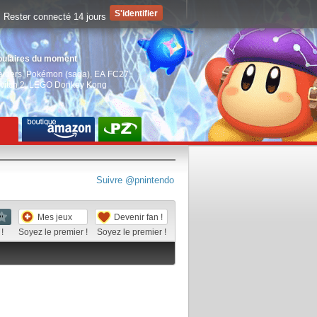
Rester connecté 14 jours
pulaires du moment
aiders
,
Pokémon (saga)
,
EA FC27
,
witch 2
,
LEGO Donkey Kong
Suivre @pnintendo
Mes jeux
Devenir fan !
!
Soyez le premier !
Soyez le premier !