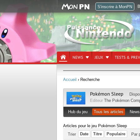
B
S'inscrire à MonPN
NEWS
JEUX
TESTS & PRE
Accueil
› Recherche
Pokémon Sleep
Dispo
Editeur
The Pokémon Com
Hub du jeu
Tous les articles
News
Articles pour le jeu Pokémon Sleep
Date
Titre
Populaire
Trier
Par 