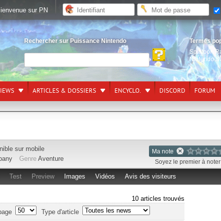
ienvenue sur PN
Rechercher sur Puissance Nintendo
Termes po
Splatoon R
Nintendo S
VIEWS
ARTICLES & DOSSIERS
ENCYCLO.
DISCORD
FORUM
nible sur
mobile
Ma note
pany
Genre
Aventure
Soyez le premier à noter 
Test
Preview
Images
Vidéos
Avis des visiteurs
10 articles trouvés
page
Type d'article