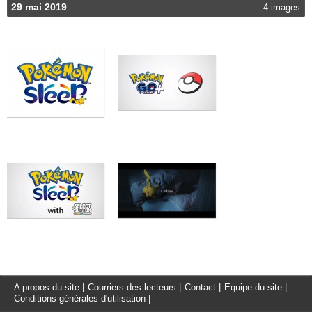
29 mai 2019
4 images
A propos du site
|
Courriers des lecteurs
|
Contact
|
Equipe du site
|
Conditions générales d'utilisation
|