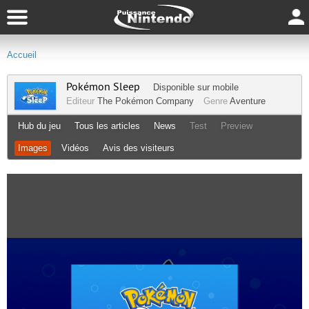
Accueil
Pokémon Sleep
Disponible sur
mobile
Editeur
The Pokémon Company
Genre
Aventure
Hub du jeu
Tous les articles
News
Test
Preview
Images
Vidéos
Avis des visiteurs