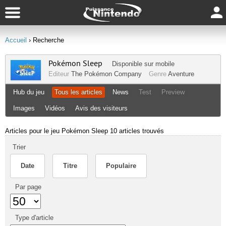
Accueil
› Recherche
Pokémon Sleep
Disponible sur
mobile
Editeur
The Pokémon Company
Genre
Aventure
Hub du jeu
Tous les articles
News
Test
Preview
Images
Vidéos
Avis des visiteurs
Articles pour le jeu Pokémon Sleep
10 articles trouvés
Trier
Date
Titre
Populaire
Par page
Type d'article