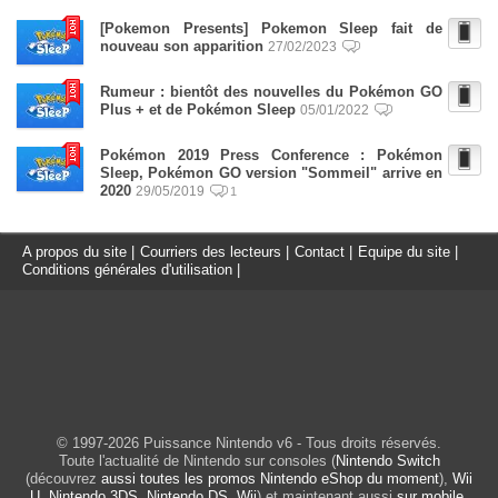
[Pokemon Presents] Pokemon Sleep fait de
nouveau son apparition
27/02/2023
Rumeur : bientôt des nouvelles du Pokémon GO
Plus + et de Pokémon Sleep
05/01/2022
Pokémon 2019 Press Conference : Pokémon
Sleep, Pokémon GO version "Sommeil" arrive en
2020
29/05/2019
1
A propos du site
|
Courriers des lecteurs
|
Contact
|
Equipe du site
|
Conditions générales d'utilisation
|
© 1997-2026 Puissance Nintendo v6 - Tous droits réservés.
Toute l'actualité de Nintendo sur consoles (
Nintendo Switch
(découvrez
aussi toutes les promos Nintendo eShop du moment
),
Wii
U
,
Nintendo 3DS
,
Nintendo DS
,
Wii
) et maintenant aussi
sur mobile
.