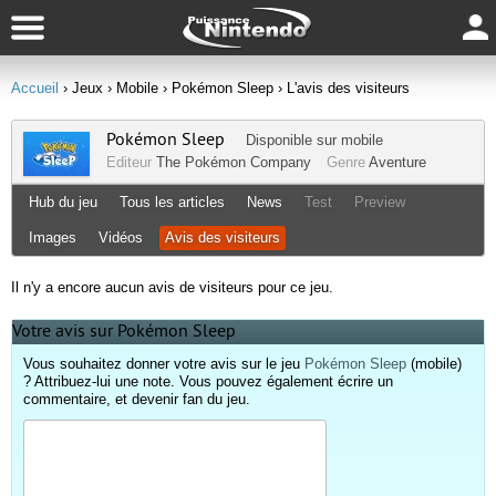
Accueil
› Jeux
› Mobile
› Pokémon Sleep
› L'avis des visiteurs
Pokémon Sleep
Disponible sur
mobile
Editeur
The Pokémon Company
Genre
Aventure
Hub du jeu
Tous les articles
News
Test
Preview
Images
Vidéos
Avis des visiteurs
Il n'y a encore aucun avis de visiteurs pour ce jeu.
Votre avis sur Pokémon Sleep
Vous souhaitez donner votre avis sur le jeu
Pokémon Sleep
(mobile)
? Attribuez-lui une note. Vous pouvez également écrire un
commentaire, et devenir fan du jeu.