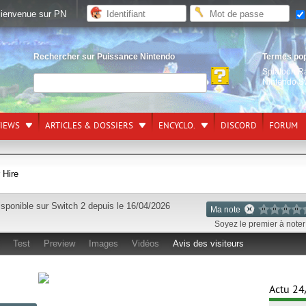
ienvenue sur PN
Rechercher sur Puissance Nintendo
Termes po
Splatoon R
Nintendo S
VIEWS
ARTICLES & DOSSIERS
ENCYCLO.
DISCORD
FORUM
 Hire
isponible sur
Switch 2
depuis le 16/04/2026
Ma note
Soyez le premier à noter 
Test
Preview
Images
Vidéos
Avis des visiteurs
Actu 24