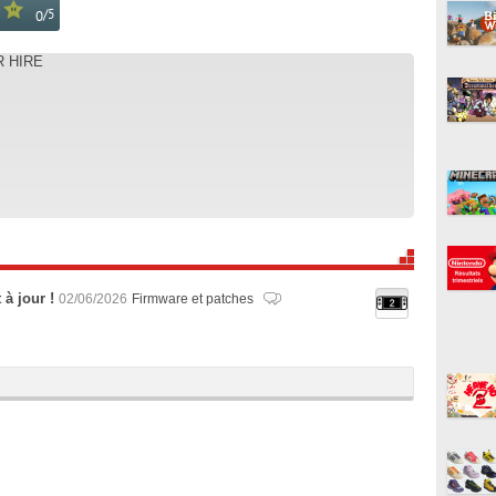
/
5
0
R HIRE
 à jour !
02/06/2026
Firmware et patches