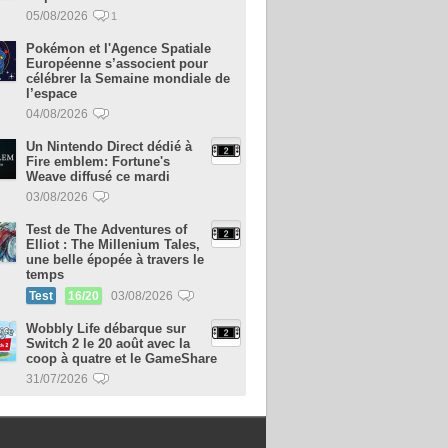
05/08/2026
1
Pokémon et l'Agence Spatiale
Européenne s’associent pour
célébrer la Semaine mondiale de
l’espace
04/08/2026
Un Nintendo Direct dédié à
Fire emblem: Fortune's
Weave diffusé ce mardi
03/08/2026
Test de The Adventures of
Elliot : The Millenium Tales,
une belle épopée à travers le
temps
Test
16/20
03/08/2026
Wobbly Life débarque sur
Switch 2 le 20 août avec la
coop à quatre et le GameShare
31/07/2026