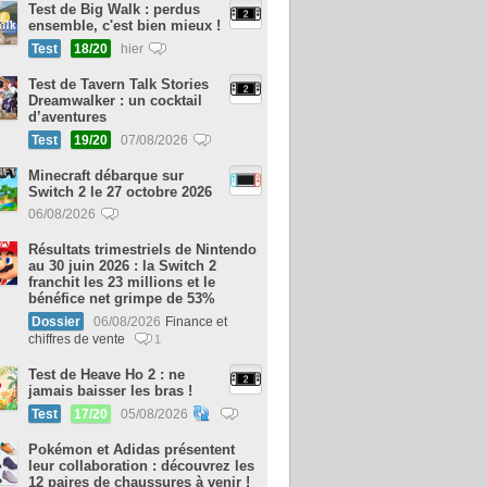
Test de Big Walk : perdus
ensemble, c'est bien mieux !
Test
18/20
hier
Test de Tavern Talk Stories
Dreamwalker : un cocktail
d’aventures
Test
19/20
07/08/2026
Minecraft débarque sur
Switch 2 le 27 octobre 2026
06/08/2026
Résultats trimestriels de Nintendo
au 30 juin 2026 : la Switch 2
franchit les 23 millions et le
bénéfice net grimpe de 53%
Dossier
06/08/2026
Finance et
chiffres de vente
1
Test de Heave Ho 2 : ne
jamais baisser les bras !
Test
17/20
05/08/2026
Pokémon et Adidas présentent
leur collaboration : découvrez les
12 paires de chaussures à venir !