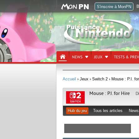
B
S'inscrire à MonPN
NEWS
JEUX
TESTS & PRE
Accueil
› Jeux
› Switch 2
› Mouse : P.I. for
Mouse : P.I. for Hire
D
Hub du jeu
Tous les articles
News