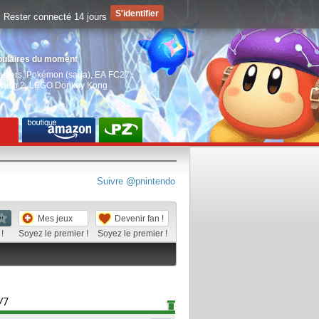
Rester connecté 14 jours
pulaires du moment
aiders
,
Pokémon (saga)
,
EA FC27
,
witch 2
,
LEGO Donkey Kong
Suivre @pnintendo
Mes jeux
Devenir fan !
!
Soyez le premier !
Soyez le premier !
/7