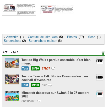
›
Artworks
(1) -
Capture de site web
(5) -
Photos
(27) -
Scan
(1) -
Screenshots
(2) -
Screenshots maison
(8)
Actu 24/7
Test de Big Walk : perdus ensemble, c'est bien
mieux !
Test
18/20
17h07
Test de Tavern Talk Stories Dreamwalker : un
cocktail d’aventures
Test
19/20
hier
Minecraft débarque sur Switch 2 le 27 octobre
2026
06/08/2026