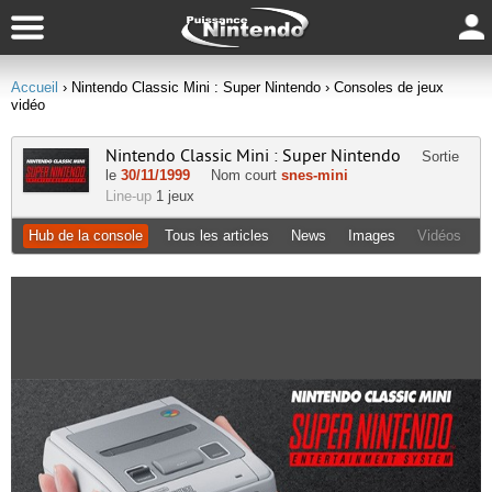
Accueil
› Nintendo Classic Mini : Super Nintendo
› Consoles de jeux
vidéo
Nintendo Classic Mini : Super Nintendo
Sortie
le
30/11/1999
Nom court
snes-mini
Line-up
1 jeux
Hub de la console
Tous les articles
News
Images
Vidéos