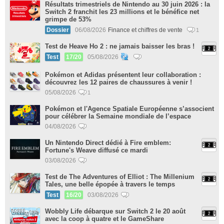
Résultats trimestriels de Nintendo au 30 juin 2026 : la
Switch 2 franchit les 23 millions et le bénéfice net
grimpe de 53%
Dossier
06/08/2026
Finance et chiffres de vente
1
Test de Heave Ho 2 : ne jamais baisser les bras !
Test
17/20
05/08/2026
Pokémon et Adidas présentent leur collaboration :
découvrez les 12 paires de chaussures à venir !
05/08/2026
1
Pokémon et l'Agence Spatiale Européenne s’associent
pour célébrer la Semaine mondiale de l’espace
04/08/2026
Un Nintendo Direct dédié à Fire emblem:
Fortune's Weave diffusé ce mardi
03/08/2026
Test de The Adventures of Elliot : The Millenium
Tales, une belle épopée à travers le temps
Test
16/20
03/08/2026
Wobbly Life débarque sur Switch 2 le 20 août
avec la coop à quatre et le GameShare