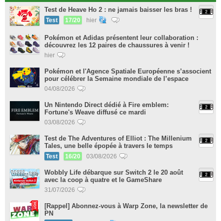
Test de Heave Ho 2 : ne jamais baisser les bras !
Test
17/20
hier
Pokémon et Adidas présentent leur collaboration :
découvrez les 12 paires de chaussures à venir !
hier
Pokémon et l'Agence Spatiale Européenne s’associent
pour célébrer la Semaine mondiale de l’espace
04/08/2026
Un Nintendo Direct dédié à Fire emblem:
Fortune's Weave diffusé ce mardi
03/08/2026
Test de The Adventures of Elliot : The Millenium
Tales, une belle épopée à travers le temps
Test
16/20
03/08/2026
Wobbly Life débarque sur Switch 2 le 20 août
avec la coop à quatre et le GameShare
31/07/2026
[Rappel] Abonnez-vous à Warp Zone, la newsletter de
PN