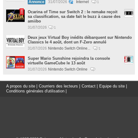
Annonce
31/07/2026
Internet
1
Ocarina of Time sur Switch 2 : le remake reçoit
sa classification, sa date fait le buzz à cause des
amiibo
31/07/2026
1
Deux jeux Virtual Boy inédits débarquent sur Nintendo
Classics le 4 août, dont un F-Zero annulé
31/07/2026
Nintendo Switch Online...
1
Super Mario Sunshine rejoindra la console
virtuelle GameCube le 13 août
31/07/2026
Nintendo Switch Online
A propos du site
|
Courriers des lecteurs
|
Contact
|
Equipe du site
|
Conditions générales d'utilisation
|