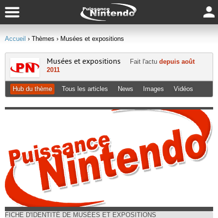
Accueil
› Thèmes
› Musées et expositions
Musées et expositions
Fait l'actu
depuis août
2011
Hub du thème
Tous les articles
News
Images
Vidéos
FICHE D'IDENTITÉ DE MUSÉES ET EXPOSITIONS