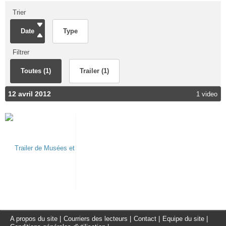
Trier
Date
Type
Filtrer
Toutes (1)
Trailer (1)
12 avril 2012
1 video
A propos du site
|
Courriers des lecteurs
|
Contact
|
Equipe du site
|