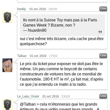
Citer
freddy
01 oct. 2016
16h39
Ils vont à la Suisse Toy mais pas à la Paris
Games Week ? Bizarre, non ?
— Nuardin80
oui c'est même très bizarre, cela cache peut-être
quelquechose?
Citer
Talban
01 oct. 2016
17h03
Le prix du ticket pour exposer ne doit pas être le
même. Un peu comme le boycott de certains
constructeurs de voitures lors de ce mondial de
l'automobile. 180 € HT le m², ça fait mal, d'après
ce que j'ai entendu ce matin à la radio.
Citer
Le_Labo_Violet
01 oct. 2016
23h26
@Talban > cela m'étonnerais que les grands
éditeurs du jeux vidéo payent leurs stands... A