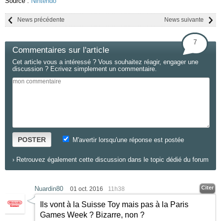
Source :
Nintendo
News précédente
News suivante
7
Commentaires sur l'article
Cet article vous a intéressé ? Vous souhaitez réagir, engager une
discussion ? Ecrivez simplement un commentaire.
POSTER
M'avertir lorsqu'une réponse est postée
›
Retrouvez également cette discussion dans le topic dédié du forum
Citer
Nuardin80
01 oct. 2016
11h38
Ils vont à la Suisse Toy mais pas à la Paris
Games Week ? Bizarre, non ?